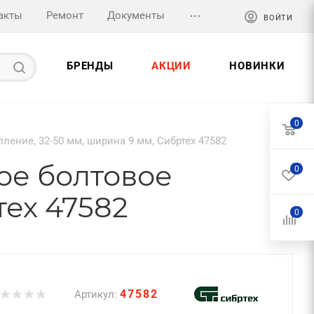
...
акты
Ремонт
Документы
ВОЙТИ
БРЕНДЫ
АКЦИИ
НОВИНКИ
0
ление, 32-50 мм, ширина 9 мм, Сибртех 47582
ое болтовое
0
тех 47582
0
47582
Артикул: