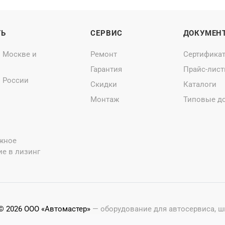
ТЬ
СЕРВИС
ДОКУМЕН
о Москве и
Ремонт
Сертифика
Гарантия
Прайс-лис
о России
Скидки
Каталоги
Монтаж
Типовые д
жное
е в лизинг
© 2026 ООО «Автомастер»
— оборудование для автосервиса, 
Оставляя заявки на нашем сайте, ознакомьтесь с
Политикой 