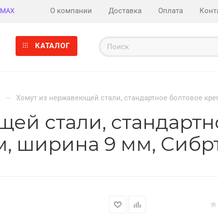
О компании
Доставка
Оплата
Конт
MAX
КАТАЛОГ
—
Х
Хомут из нержавеющей стали, стандартное болтовое креп
ей стали, стандартн
м, ширина 9 мм, Сибр