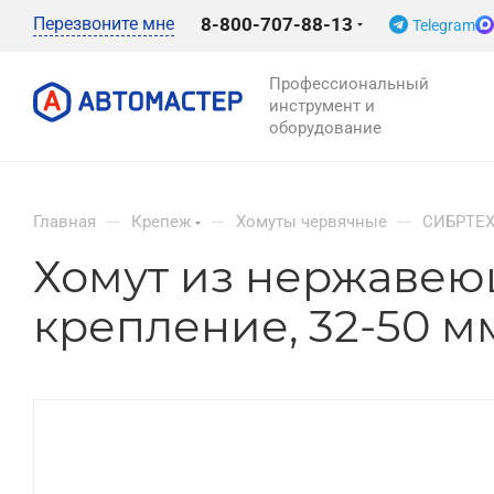
Перезвоните мне
8-800-707-88-13
Telegram
Профессиональный
инструмент и
оборудование
—
—
—
Главная
Крепеж
Хомуты червячные
СИБРТЕ
Хомут из нержавеющ
крепление, 32-50 м