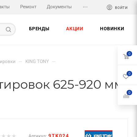
...
акты
Ремонт
Документы
ВОЙТИ
БРЕНДЫ
АКЦИИ
НОВИНКИ
0
—
—
ировки
KING TONY
0
ировок 625-920 мм,
0
9TK024
Артикул: