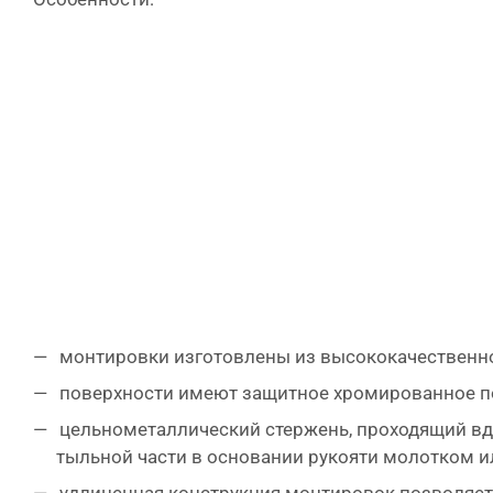
монтировки изготовлены из высококачественн
поверхности имеют защитное хромированное п
цельнометаллический стержень, проходящий вдоль всего тела монтировки, позволяет прикладывать ударную нагрузку там, где это необходимо, ударяя по
тыльной части в основании рукояти молотком и