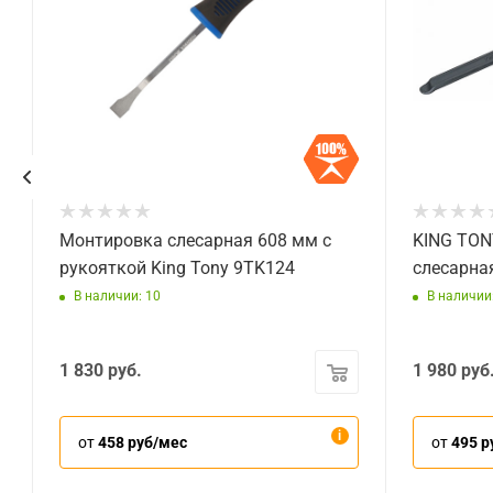
Монтировка слесарная 608 мм с
KING TON
рукояткой King Tony 9TK124
слесарна
В наличии: 10
В наличии:
1 830
руб.
1 980
руб
от
458 руб/мес
от
495 р