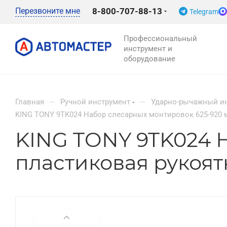
Перезвоните мне
8-800-707-88-13
Telegram
Профессиональный
инструмент и
оборудование
—
—
Главная
Ручной инструмент
Ударно-рычажный и
KING TONY 9TK024 Набор слесарных монтировок 625-920 м
KING TONY 9TK024 
пластиковая рукоят