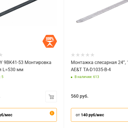
Y 9BK41-53 Монтировка
Монтажка слесарная 24”, 
я L=530 мм
AE&T TA-D1035-B-4
 5
В наличии: 613
.
560
руб.
уб/мес
от
140 руб/мес