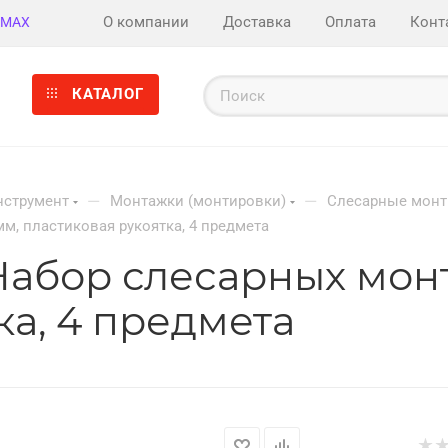
О компании
Доставка
Оплата
Конт
MAX
КАТАЛОГ
—
—
нструмент
Монтажки (монтировки)
Слесарные монт
м, пластиковая рукоятка, 4 предмета
Набор слесарных монт
ка, 4 предмета