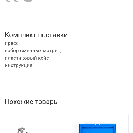
вращающуюся на 360 градусов рабочую голову
усиленной конструкции для работы в
труднодоступных местах;
легкосменные пресс-формы (матрицы)
Комплект поставки
изготовлены из прочной стали, имеют
пресс
хромированное покрытие и маркировку;
набор сменных матриц
в комплекте 12 матриц сечением 10, 16, 25, 35,
пластиковый кейс
50, 70, 95, 120, 150, 185, 240 и 300 мм²;
инструкция
гексагональный (шестигранный) профиль
обжима обеспечивает равномерное
распределение давления по всей окружности
наконечника и гарантирует прочный контакт;
Похожие товары
имеется клапан сброса давления;
рукоятки оснащены противоскользящими
накладками;
инструмент поставляется в практичном