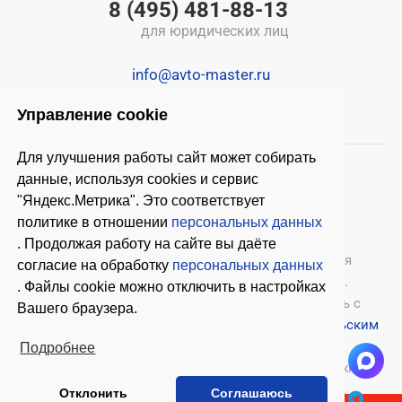
8 (495) 481-88-13
для юридических лиц
info@avto-master.ru
Управление cookie
Для улучшения работы сайт может собирать
данные, используя cookies и сервис
"Яндекс.Метрика". Это соответствует
политике в отношении
персональных данных
. Продолжая работу на сайте вы даёте
© 2026 ООО «Автомастер»
— оборудование для
согласие на обработку
персональных данных
автосервиса, шиномонтажное оборудование.
. Файлы cookie можно отключить в настройках
Оставляя заявки на нашем сайте, ознакомьтесь с
Вашего браузера.
Политикой конфиденциальности
и
Пользовательским
соглашением
.
Подробнее
Копирование материалов с этого сайта возможно
только с письменного согласия владельцев.
Отклонить
Соглашаюсь