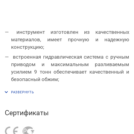
инструмент изготовлен из качественных
материалов, имеет прочную и надежную
конструкцию;
встроенная гидравлическая система с ручным
приводом и максимальным разливаемым
усилием 9 тонн обеспечивает качественный и
безопасный обжим;
ход поршня составляет 18 мм;
не требует подключения к электрической или
пневматической сети, может использоваться на
Сертификаты
стационарных объектах и выездных работах в
любых условиях;
имеет небольшие размер и массу, а также