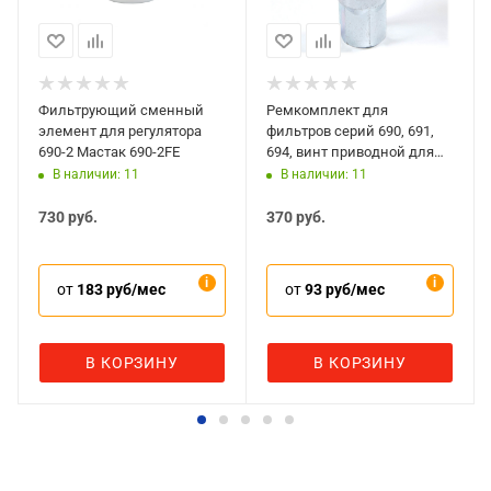
Фильтрующий сменный
Ремкомплект для
элемент для регулятора
фильтров серий 690, 691,
690-2 Мастак 690-2FE
694, винт приводной для
3/4" МАСТАК 693-5DSD
В наличии: 11
В наличии: 11
730
руб.
370
руб.
от
183 руб/мес
от
93 руб/мес
В КОРЗИНУ
В КОРЗИНУ