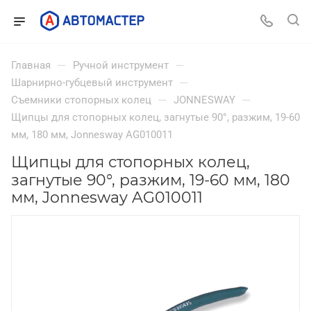
—
—
Главная
Ручной инструмент
—
Шарнирно-губцевый инструмент
—
—
Съемники стопорных колец
JONNESWAY
Щипцы для стопорных колец, загнутые 90°, разжим, 19-60
мм, 180 мм, Jonnesway AG010011
Щипцы для стопорных колец,
загнутые 90°, разжим, 19-60 мм, 180
мм, Jonnesway AG010011