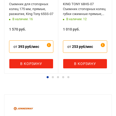
Съемник для стопорных
KING TONY 68HS-07
колец 175 мм, прямые,
Съемник стопорных колец
разжатие, King Tony 65SS-07
губки сжимные прямые,
180 мм
В наличии: 16
В наличии: 12
1 570
руб.
1 010
руб.
от
393 руб/мес
от
253 руб/мес
В КОРЗИНУ
В КОРЗИНУ