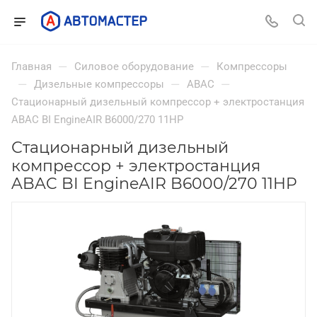
—
—
Главная
Силовое оборудование
Компрессоры
—
—
—
Дизельные компрессоры
ABAC
Стационарный дизельный компрессор + электростанция
ABAC BI EngineAIR B6000/270 11HP
Стационарный дизельный
компрессор + электростанция
ABAC BI EngineAIR B6000/270 11HP