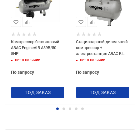
Компрессор бензиновый
Стационарный дизельный
ABAC EngineAIR A39B/50
компрессор +
5HP
электростанция ABAC BI
EngineAIR B4900/270 7HP
нет в наличии
нет в наличии
По запросу
По запросу
ПОД ЗАКАЗ
ПОД ЗАКАЗ