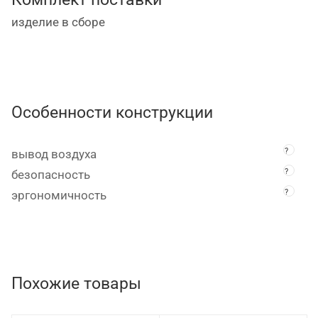
рукоятка предотвращают проскальзывание
пневмоинструмента в руке оператора.
изделие в сборе
Особенности конструкции
?
вывод воздуха
?
безопасность
?
эргономичность
Похожие товары