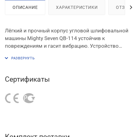
ОПИСАНИЕ
ХАРАКТЕРИСТИКИ
ОТЗЫВЫ
Лёгкий и прочный корпус угловой шлифовальной
машины Mighty Seven QB-114 устойчив к
повреждениям и гасит вибрацию. Устройство
оборудовано рычажным выключателем с
предохранительным стопором.
Особенности конструкции угловой шлифовальной
машины Mighty Seven QB-114:
Сертификаты
• выпуск отработанного воздуха вперёд очищает
рабочую поверхность;
• предохранительный стопор препятствует
случайному включению;
• материал покрытия корпуса снижает уровень
вибрации;
• эргономичный дизайн корпуса и обрезиненная
Комплект поставки