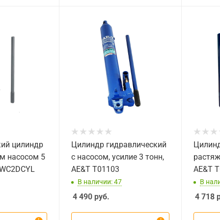
кий цилиндр
Цилиндр гидравлический
Цилинд
м насосом 5
с насосом, усилие 3 тонн,
растяжн
KRWC2DCYL
AE&T T01103
AE&T T
В наличии: 47
В нал
4 490
руб.
4 718
р