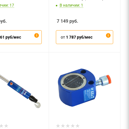
ичии: 17
В наличии: 1
уб.
7 149
руб.
661 руб/мес
от
1 787 руб/мес