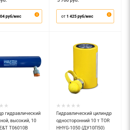
уб.
5 700
руб.
304 руб/мес
от
1 425 руб/мес
р гидравлический
Гидравлический цилиндр
ной, высокий, 10
односторонний 10 т TOR
AE&T T06010B
HHYG-1050 (ДУ10П50)