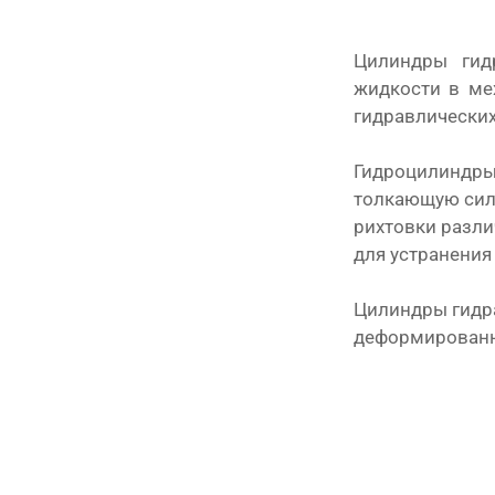
Цилиндры гид
жидкости в ме
гидравлических
Гидроцилиндры
толкающую сил
рихтовки разли
для устранения
Цилиндры гидра
деформированн