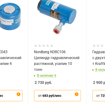
C043
Nordberg N38C106
Гидрав
равлический
Цилиндр гидравлический
с двух
силие 4
растяжной, усилие 10
т Kraf
тонн
В нал
В наличии: 6
2 730
руб.
2 900
р
ес
от
683 руб/мес
от
72