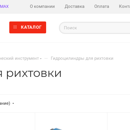
О компании
Доставка
Оплата
Конт
MAX
КАТАЛОГ
—
ческий инструмент
Гидроцилиндры для рихтовки
 рихтовки
ание)