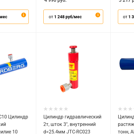
4 990
руб.
5 217
р
/мес
от
1 248 руб/мес
от
1 
C10 Цилиндр
Цилиндр гидравлический
Цилинд
кий
2т, шток 3", внутренний
растяж
силие 10
d=25.4мм JTC-RC023
тонн, 