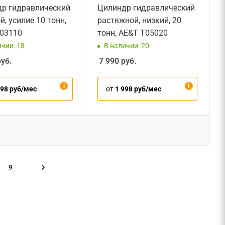
р гидравлический
Цилиндр гидравлический
, усилие 10 тонн,
растяжной, низкий, 20
03110
тонн, AE&T T05020
ичии: 18
В наличии: 20
уб.
7 990
руб.
998 руб/мес
от
1 998 руб/мес
9