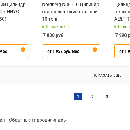
кий цилиндр
Nordberg N38B10 Цилиндр
Цилинд
TOR HHYG-
гидравлический стяжной
стяжной
50)
10 тонн
AE&T T
В наличии: 5
В нал
7 830
руб.
7 990
р
/мес
от
1 958 руб/мес
от
1 
ПОКАЗАТЬ ЕЩЕ
1
2
3
ия
Обратные гидроцилиндры