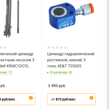
лический цилиндр
Цилиндр гидравлический
тактным насосом 3
растяжной, низкий, 5
tWell KRWC1DCYL
тонн, AE&T T05005
ичии: 15
В наличии: 43
уб.
3 490
руб.
5 руб/мес
от
873 руб/мес