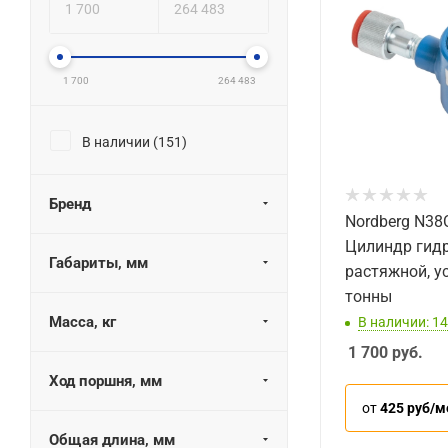
1 700
264 483
В наличии (
151
)
Бренд
Nordberg N38
Цилиндр гид
Габариты, мм
растяжной, у
тонны
Масса, кг
В наличии: 14
1 700
руб.
Ход поршня, мм
от
425 руб/м
Общая длина, мм