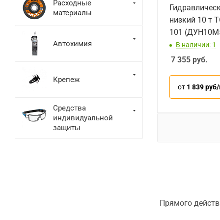
Расходные
Гидравличес
материалы
низкий 10 т 
101 (ДУН10М
Автохимия
В наличии: 1
7 355
руб.
Крепеж
от
1 839 руб
Средства
индивидуальной
защиты
Прямого действ