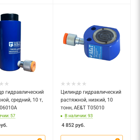
р гидравлический
Цилиндр гидравлический
ой, средний, 10 т,
растяжной, низкий, 10
06010A
тонн, AE&T T05010
ичии: 57
В наличии: 93
уб.
4 852
руб.