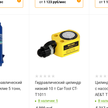
ес
от
1 123 руб/мес
от
1 
равлический
Гидравлический цилиндр
Цилинд
илие 5 тонн,
низкий 10 т Car-Tool CT-
с насос
T1011
AE&T T
В наличии: 5
В нали