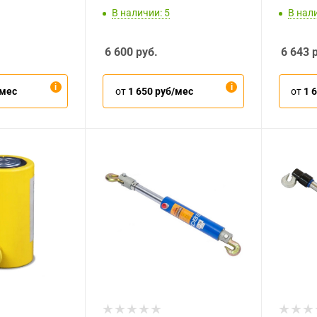
В наличии: 5
В нал
6 600
руб.
6 643
р
/мес
от
1 650 руб/мес
от
1 