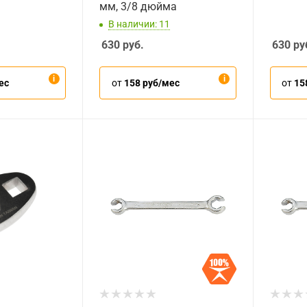
мм, 3/8 дюйма
В наличии: 11
630
руб.
630
ру
ес
от
158 руб/мес
от
15