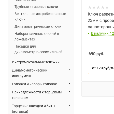
Трубные и газовые ключи
Вентильные искробезопасные
Ключ разрезн
ключи
23мм с прор
Динамометрические ключи
односторонн
В наличии: 12
Наборы гаечных ключей в
ложементах
Насадки для
динамометрических ключей
690
руб.
Инструментальные тележки
от
173 руб/м
Динамометрический
инструмент
Головки и наборы головок
Принадлежности к торцевым
головкам
Торцевые насадки и биты
(вставки)