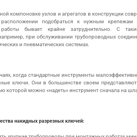
ной компоновке узлов и агрегатов в конструкции со
 расположении подобраться к нужным крепежам 
работы бывает крайне затруднительно. С таки
например, при обслуживании трубопроводных соедине
ических и пневматических системах.
чаях, когда стандартные инструменты малоэффективн
зные ключи. Они в большинстве своем представляют
ью которой можно «надеть» инструмент сначала на шланг
ества накидных разрезных ключей:
ить хрупкие трубопроводы при монтажных работах мин