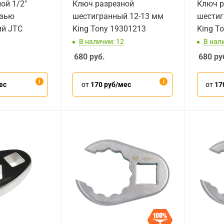
ой 1/2"
Ключ разрезной
Ключ р
езью
шестигранный 12-13 мм
шестиг
ий JTC
King Tony 19301213
King T
В наличии: 12
В нал
680
руб.
680
ру
ес
от
170 руб/мес
от
17