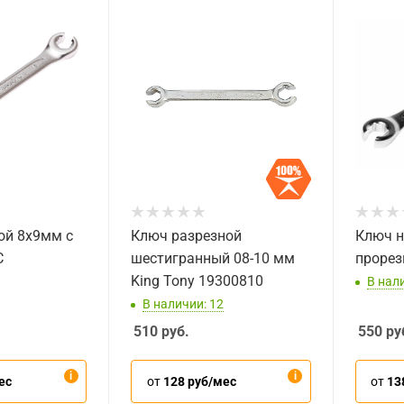
ой 8х9мм с
Ключ разрезной
Ключ н
C
шестигранный 08-10 мм
прорез
King Tony 19300810
В нал
В наличии: 12
510
руб.
550
ру
ес
от
128 руб/мес
от
13