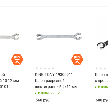
ной
KING TONY 19300911
Ключ н
й 10-12 мм
Ключ разрезной
с прор
301012
шестигранный 9x11 мм
В нал
В наличии: 12
560
руб.
600
ру