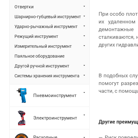
Отвертки
При особо плот
Шарнирно-губцевый инструмент
их удаленном
Ударно-рычажный инструмент
демонтажные 
Режущий инструмент
сталкиваются, 
других гидравл
Измерительный инструмент
Паяльное оборудование
Другой ручной инструмент
В подобных слу
Системы хранения инструмента
помогут разре
части, с помощ
Пневмоинструмент
Электроинструмент
Другие преимущ
Риск повред
Расходные