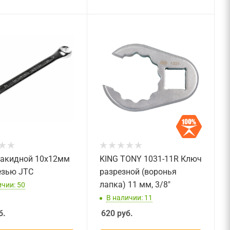
акидной 10х12мм
KING TONY 1031-11R Ключ
езью JTC
разрезной (воронья
лапка) 11 мм, 3/8"
ичии: 50
В наличии: 11
б.
620
руб.