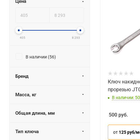
Цена
405
8 293
В наличии (
56
)
Бренд
Ключ накидн
прорезью JT
Масса, кг
В наличии: 50
Общая длина, мм
500
руб.
Тип ключа
от
125 руб/м