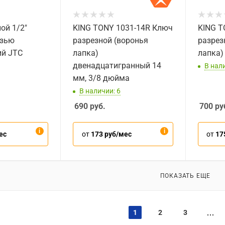
ой 1/2"
KING TONY 1031-14R Ключ
KING T
езью
разрезной (воронья
разрез
ий JTC
лапка)
лапка) 
двенадцатигранный 14
В нал
мм, 3/8 дюйма
В наличии: 6
690
руб.
700
ру
ес
от
173 руб/мес
от
17
ПОКАЗАТЬ ЕЩЕ
1
2
3