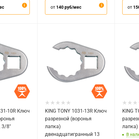
ес
от
140 руб/мес
от
15
031-10R Ключ
KING TONY 1031-13R Ключ
KING T
оронья
разрезной (воронья
разрез
 3/8"
лапка)
лапка) 
двенадцатигранный 13
В нал