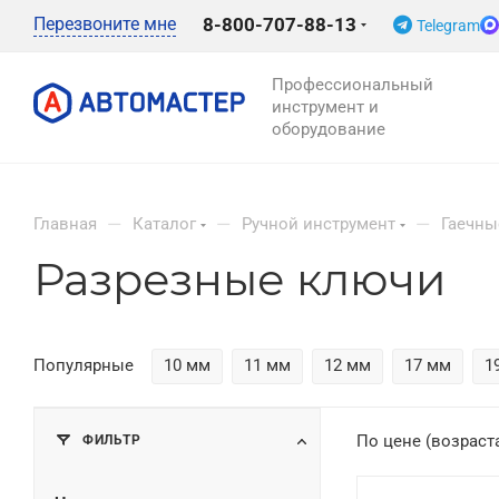
Перезвоните мне
8-800-707-88-13
Telegram
Профессиональный
инструмент и
оборудование
—
—
—
Главная
Каталог
Ручной инструмент
Гаечны
Разрезные ключи
Популярные
10 мм
11 мм
12 мм
17 мм
1
ФИЛЬТР
По цене (возраст