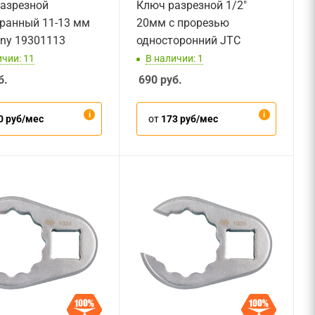
азрезной
Ключ разрезной 1/2"
ранный 11-13 мм
20мм с прорезью
ony 19301113
односторонний JTC
ичии: 11
В наличии: 1
б.
690
руб.
0 руб/мес
от
173 руб/мес