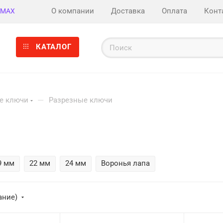
О компании
Доставка
Оплата
Конт
MAX
КАТАЛОГ
—
е ключи
Разрезные ключи
9 мм
22 мм
24 мм
Воронья лапа
ание)