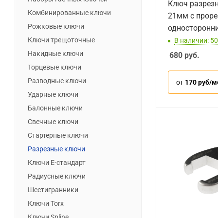
Ключ разрезн
Комбинированные ключи
21мм с прор
Рожковые ключи
односторонн
Ключи трещоточные
В наличии: 50
Накидные ключи
680
руб.
Торцевые ключи
Разводные ключи
от
170 руб/м
Ударные ключи
Балонные ключи
Свечные ключи
Стартерные ключи
Разрезные ключи
Ключи Е-стандарт
Радиусные ключи
Шестигранники
Ключи Torx
Ключи Spline