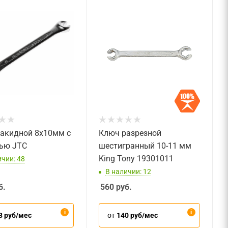
акидной 8х10мм с
Ключ разрезной
ью JTC
шестигранный 10-11 мм
King Tony 19301011
ичии: 48
В наличии: 12
б.
560
руб.
8 руб/мес
от
140 руб/мес