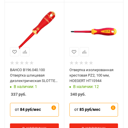
BAHCO B196.040.100
Отвертка изолированная
Отвертка шлицевая
крестовая PZ2, 100 мм,
диэлектрическая SLOTTED
HOEGERT HT1S944
4х100 мм
В наличии: 1
В наличии: 12
337
руб.
340
руб.
от
84 руб/мес
от
85 руб/мес