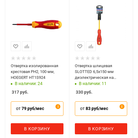
Отвертка изолированная
Отвертка шлицевая
крестовая PH2, 100 мм,
SLOTTED 6,5х150 мм
HOEGERT HT1S924
диэлектрическая на
держателе Мастак 040-
В наличии: 24
В наличии: 11
65150EH
317
руб.
330
руб.
от
79 руб/мес
от
83 руб/мес
В КОРЗИНУ
В КОРЗИНУ