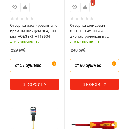
Отвертка изолированная с
Отвертка шлицевая
прямым шлицем SL4, 100
SLOTTED 4х100 мм
мм, HOEGERT HT1S904
диэлектрическая на
держателе Мастак 040-
В наличии: 12
В наличии: 11
40100EH
229
руб.
240
руб.
от
57 руб/мес
от
60 руб/мес
В КОРЗИНУ
В КОРЗИНУ