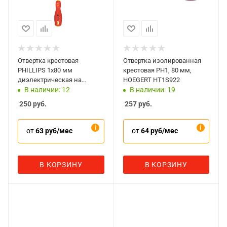
Отвертка крестовая
Отвертка изолированная
PHILLIPS 1х80 мм
крестовая PH1, 80 мм,
диэлектрическая на
HOEGERT HT1S922
держателе Мастак 041-
В наличии: 12
В наличии: 19
01080EH
250
руб.
257
руб.
от
63 руб/мес
от
64 руб/мес
В КОРЗИНУ
В КОРЗИНУ