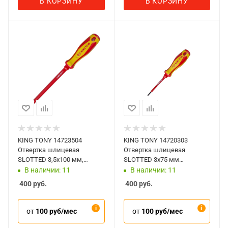
В КОРЗИНУ
В КОРЗИНУ
KING TONY 14723504
KING TONY 14720303
Отвертка шлицевая
Отвертка шлицевая
SLOTTED 3,5x100 мм,
SLOTTED 3х75 мм
диэлектрическая
диэлектрическая
В наличии: 11
В наличии: 11
400
руб.
400
руб.
от
100 руб/мес
от
100 руб/мес