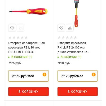
Отвертка изолированная
Отвертка крестовая
крестовая PZ1, 80 мм,
PHILLIPS 2х100 мм
HOEGERT HT1S941
диэлектрическая на
держателе Мастак 041-
В наличии: 11
В наличии: 11
02100EH
276
руб.
310
руб.
от
69 руб/мес
от
78 руб/мес
В КОРЗИНУ
В КОРЗИНУ