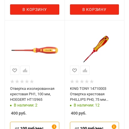
В КОРЗИНУ
В КОРЗИНУ
Отвертка изолированная
KING TONY 14710003
крестовая PH1, 100 мм,
Отвертка крестовая
HOEGERT HT1S965
PHILLIPS PH0, 75 мм
диэлектрическая
В наличии: 2
В наличии: 12
400
руб.
400
руб.
от
100 руб/мес
от
100 руб/мес