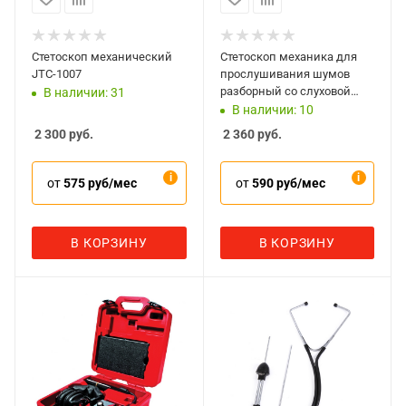
Стетоскоп механический
Стетоскоп механика для
JTC-1007
прослушивания шумов
разборный со слуховой
В наличии: 31
трубкой Мастак 122-10004
В наличии: 10
2 300
руб.
2 360
руб.
от
575 руб/мес
от
590 руб/мес
В КОРЗИНУ
В КОРЗИНУ