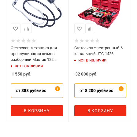
Стетоскоп механика для
Стетоскоп электронный 6-
прослушивания шумов
канальный JTC-1426
разборный Мастак 122-
нет в наличии
10003
нет в наличии
1 550
руб.
32 800
руб.
от
388 руб/мес
от
8 200 руб/мес
В КОРЗИНУ
В КОРЗИНУ