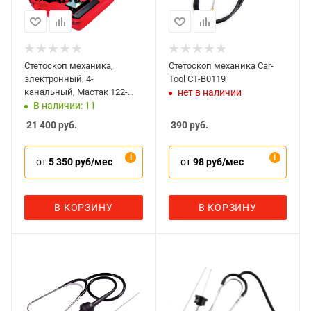
Стетоскоп механика,
Стетоскоп механика Car-
электронный, 4-
Tool CT-B0119
канальный, Мастак 122-
нет в наличии
20001
В наличии: 11
21 400
руб.
390
руб.
от
5 350 руб/мес
от
98 руб/мес
В КОРЗИНУ
В КОРЗИНУ