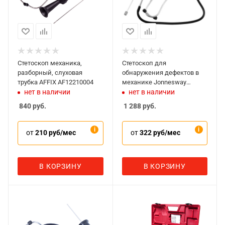
Стетоскоп механика,
Стетоскоп для
разборный, слуховая
обнаружения дефектов в
трубка AFFIX AF12210004
механике Jonnesway
AI030014
нет в наличии
нет в наличии
840
руб.
1 288
руб.
от
210 руб/мес
от
322 руб/мес
В КОРЗИНУ
В КОРЗИНУ