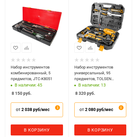
Набор инструментов
Набор инструментов
комбинированный, 5
универсальный, 95
предметов, JTC-K8051
предметов, TOLSEN
TT79685
В наличии: 45
В наличии: 13
8 150
руб.
8 320
руб.
от
2 038 руб/мес
от
2 080 руб/мес
В КОРЗИНУ
В КОРЗИНУ