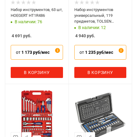
Набор инструментов, 63 шт,
Набор инструментов
HOEGERT HT1R486
универсальный, 119
предметов, TOLSEN
В наличии: 76
TT85350
В наличии: 12
4 691
руб.
4 940
руб.
от
1 173 руб/мес
от
1 235 руб/мес
В КОРЗИНУ
В КОРЗИНУ