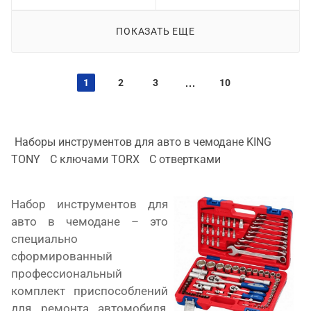
ПОКАЗАТЬ ЕЩЕ
1
2
3
10
Наборы инструментов для авто в чемодане KING
TONY
С ключами TORX
С отвертками
Набор инструментов для
авто в чемодане – это
специально
сформированный
профессиональный
комплект приспособлений
для ремонта автомобиля,