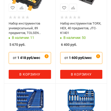
Набор инструментов
Набор инструментов TORX,
универсальный, 89
HEX, 40 предметов, JTC-
предметов, TOLSEN
K1401
TT85352
В наличии: 11
В наличии: 50
5 670
руб.
6 400
руб.
от
1 418 руб/мес
от
1 600 руб/мес
В КОРЗИНУ
В КОРЗИНУ