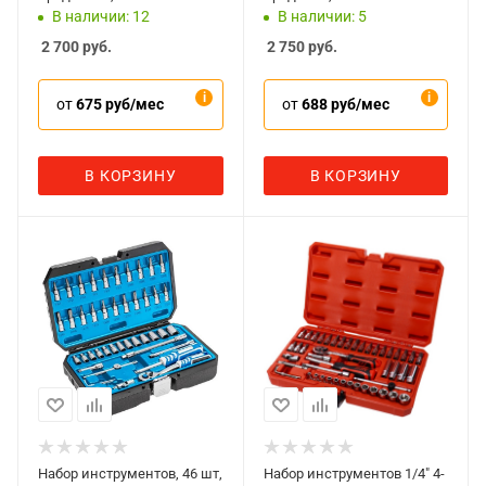
TT15138
В наличии: 12
В наличии: 5
2 700
руб.
2 750
руб.
от
675 руб/мес
от
688 руб/мес
В КОРЗИНУ
В КОРЗИНУ
Набор инструментов, 46 шт,
Набор инструментов 1/4" 4-