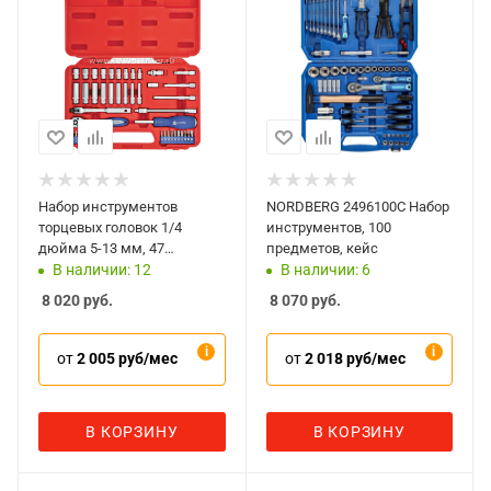
Набор инструментов
NORDBERG 2496100C Набор
торцевых головок 1/4
инструментов, 100
дюйма 5-13 мм, 47
предметов, кейс
предметов, кейс Мастак 0-
В наличии: 12
В наличии: 6
247C
8 020
руб.
8 070
руб.
от
2 005 руб/мес
от
2 018 руб/мес
В КОРЗИНУ
В КОРЗИНУ