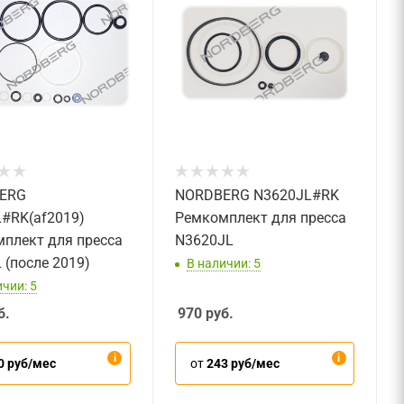
ERG
NORDBERG N3620JL#RK
#RK(af2019)
Ремкомплект для пресса
плект для пресса
N3620JL
 (после 2019)
В наличии: 5
чии: 5
б.
970
руб.
0 руб/мес
от
243 руб/мес