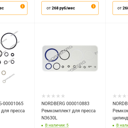
ес
от
268 руб/мес
от
26
-00001065
NORDBERG 000010883
NORDB
 для пресса
Ремкомплект для пресса
Ремком
N3630L
цилинд
В наличии: 5
В нали