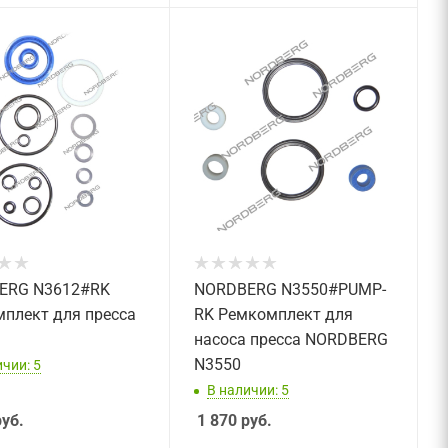
ERG N3612#RK
NORDBERG N3550#PUMP-
плект для пресса
RK Ремкомплект для
насоса пресса NORDBERG
N3550
чии: 5
В наличии: 5
уб.
1 870
руб.