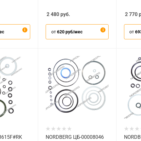
2 480
руб.
2 770
р
ес
от
620 руб/мес
от
69
3615F#RK
NORDBERG ЦБ-00008046
NORDB