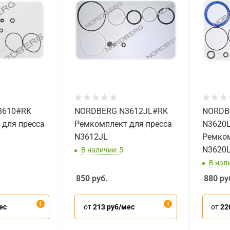
3610#RK
NORDBERG N3612JL#RK
NORDB
 для пресса
Ремкомплект для пресса
N3620L
N3612JL
Ремком
N3620L
В наличии: 5
В нали
850
руб.
880
ру
ес
от
213 руб/мес
от
22