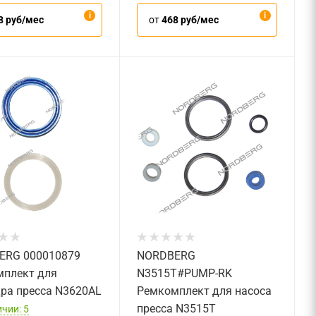
8 руб/мес
от
468 руб/мес
ERG 000010879
NORDBERG
плект для
N3515T#PUMP-RK
ра пресса N3620AL
Ремкомплект для насоса
пресса N3515T
чии: 5