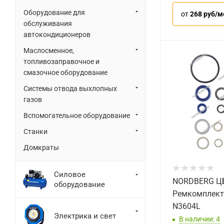
Оборудование для
от
268 руб/м
обслуживания
автокондиционеров
Маслосменное,
топливозаправочное и
смазочное оборудование
Системы отвода выхлопных
газов
Вспомогательное оборудование
Станки
Домкраты
Силовое
NORDBERG ЦБ
оборудование
Ремкомплект
N3604L
Электрика и свет
В наличии: 4