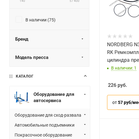
140
57 400
В наличии (
75
)
Бренд
NORDBERG N3
RK Ремкомпл
Модель пресса
цилиндра пр
В наличии: 1
КАТАЛОГ
226
руб.
Оборудование для
автосервиса
от
57 руб/ме
Оборудование для сход-развала
Автомобильные подъемники
Покрасочное оборудование