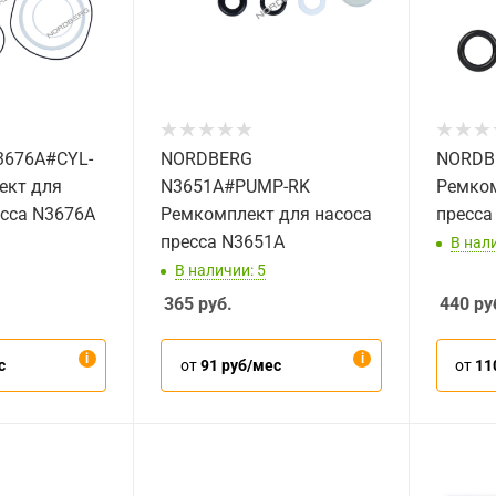
676A#CYL-
NORDBERG
NORDB
ект для
N3651A#PUMP-RK
Ремком
есса N3676A
Ремкомплект для насоса
пресса
пресса N3651A
В нали
В наличии: 5
365
руб.
440
ру
с
от
91 руб/мес
от
11