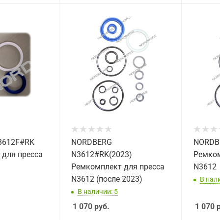
3612F#RK
NORDBERG
NORDB
 для пресса
N3612#RK(2023)
Ремком
Ремкомплект для пресса
N3612
N3612 (после 2023)
В нали
В наличии: 5
1 070
руб.
1 070
р