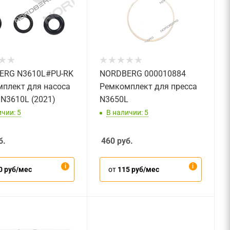
ERG N3610L#PU-RK
NORDBERG 000010884
плект для насоса
Ремкомплект для пресса
 N3610L (2021)
N3650L
чии: 5
В наличии: 5
б.
460
руб.
0 руб/мес
от
115 руб/мес