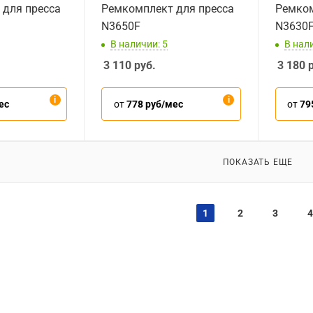
 для пресса
Ремкомплект для пресса
Ремком
N3650F
N3630
В наличии: 5
В нали
3 110
руб.
3 180
р
ес
от
778 руб/мес
от
79
ПОКАЗАТЬ ЕЩЕ
1
2
3
4