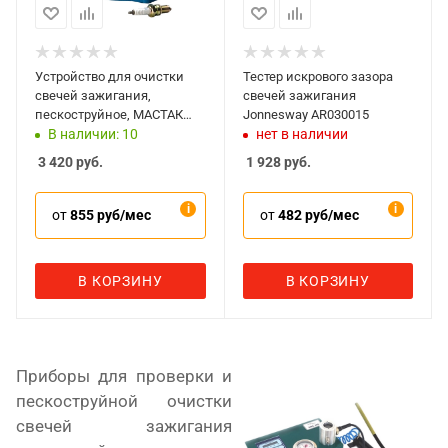
Устройство для очистки
Тестер искрового зазора
свечей зажигания,
свечей зажигания
пескоструйное, МАСТАК
Jonnesway AR030015
103-12010
В наличии: 10
нет в наличии
3 420
руб.
1 928
руб.
от
855 руб/мес
от
482 руб/мес
В КОРЗИНУ
В КОРЗИНУ
Приборы для проверки и
пескоструйной очистки
свечей зажигания