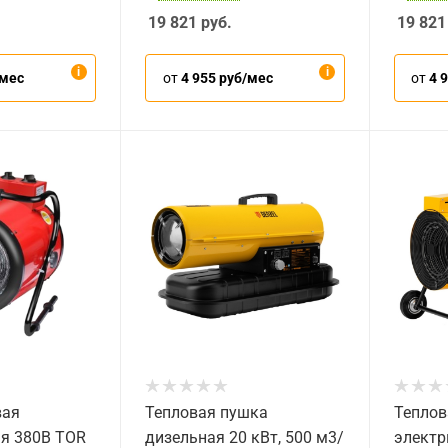
19 821
руб.
19 821
/мес
от
4 955 руб/мес
от
4 
вая
Тепловая пушка
Теплов
ая 380В TOR
дизельная 20 кВт, 500 м3/
электр