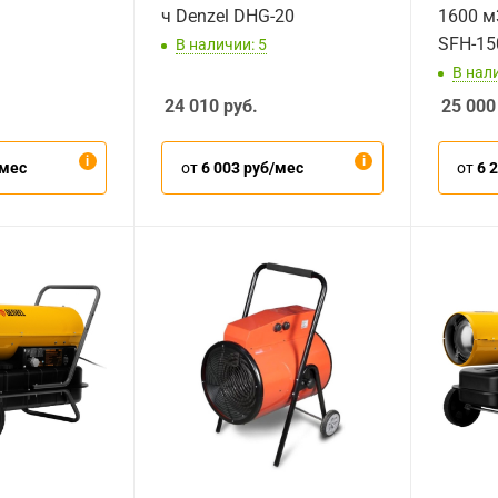
ч Denzel DHG-20
1600 м3
SFH-15
В наличии: 5
В нали
24 010
руб.
25 000
/мес
от
6 003 руб/мес
от
6 