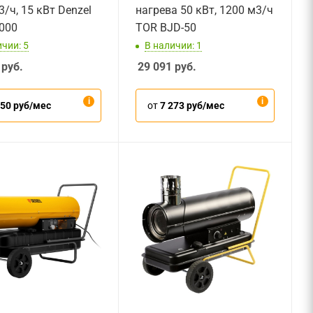
/ч, 15 кВт Denzel
нагрева 50 кВт, 1200 м3/ч
000
TOR BJD-50
чии: 5
В наличии: 1
руб.
29 091
руб.
250 руб/мес
от
7 273 руб/мес