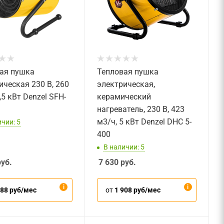
ая пушка
Тепловая пушка
ическая 230 В, 260
электрическая,
,5 кВт Denzel SFH-
керамический
нагреватель, 230 В, 423
м3/ч, 5 кВт Denzel DHC 5-
чии: 5
400
В наличии: 5
уб.
7 630
руб.
688 руб/мес
от
1 908 руб/мес