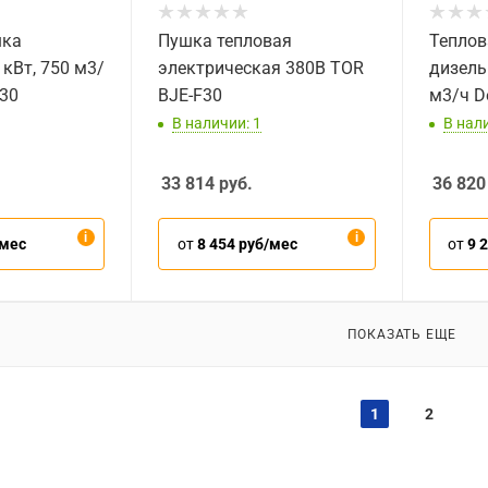
шка
Пушка тепловая
Теплов
 кВт, 750 м3/
электрическая 380В TOR
дизель
-30
BJE-F30
м3/ч D
В наличии: 1
В нали
33 814
руб.
36 820
/мес
от
8 454 руб/мес
от
9 
ПОКАЗАТЬ ЕЩЕ
1
2