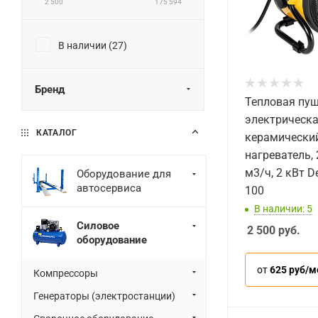
2 500
175 594
В наличии (
27
)
Бренд
Тепловая пу
электрическа
КАТАЛОГ
керамически
нагреватель, 
м3/ч, 2 кВт D
Оборудование для
автосервиса
100
В наличии: 5
Силовое
2 500
руб.
оборудование
от
625 руб/м
Компрессоры
Генераторы (электростанции)