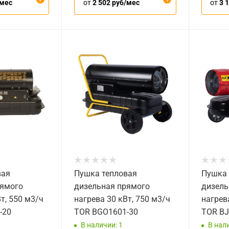
/мес
от
2 502 руб/мес
от
3 
вая
Пушка тепловая
Пушка 
рямого
дизельная прямого
дизель
т, 550 м3/ч
нагрева 30 кВт, 750 м3/ч
нагрев
-20
TOR BGO1601-30
TOR BJ
В наличии: 1
В нали