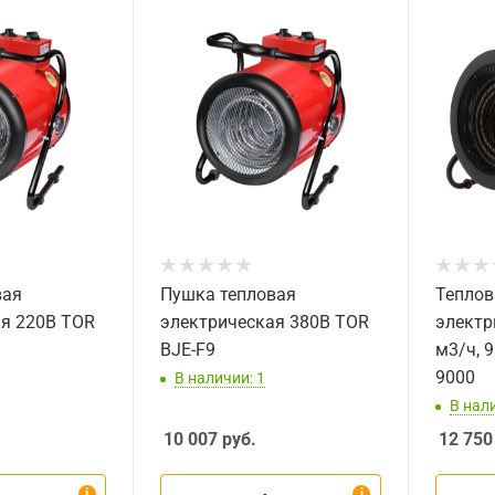
вая
Пушка тепловая
Теплов
ая 220В TOR
электрическая 380В TOR
электр
BJE-F9
м3/ч, 9
9000
В наличии: 1
В нали
10 007
руб.
12 750