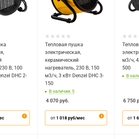
шка
Тепловая пушка
Теплов
я,
электрическая,
электр
й
керамический
м3/ч, 4
230 В, 100
нагреватель, 230 В, 150
500
enzel DHC 2-
м3/ч, 3 кВт Denzel DHC 3-
В нали
150
В наличии: 5
4 070
руб.
6 750
р
ес
от
1 018 руб/мес
от
1 