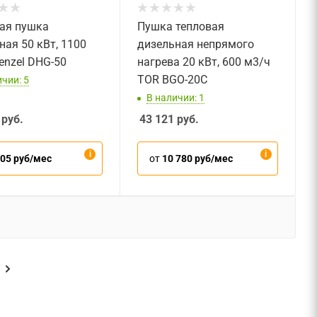
ая пушка
Пушка тепловая
ная 50 кВт, 1100
дизельная непрямого
enzel DHG-50
нагрева 20 кВт, 600 м3/ч
TOR BGO-20C
чии: 5
В наличии: 1
руб.
43 121
руб.
205 руб/мес
от
10 780 руб/мес