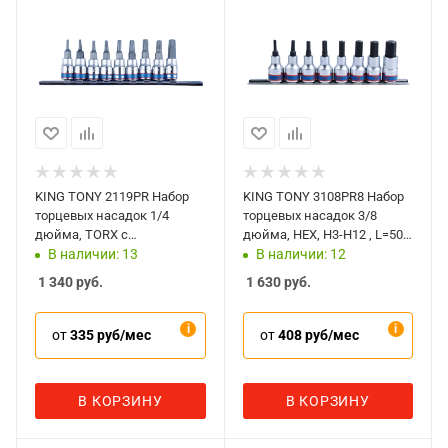
KING TONY 2119PR Набор
KING TONY 3108PR8 Набор
торцевых насадок 1/4
торцевых насадок 3/8
дюйма, TORX с
дюйма, HEX, H3-H12 , L=50
отверстием, Т8-Т40 мм,
мм, 8 предметов
В наличии: 13
В наличии: 12
L=37 мм, 9 предметов
1 340
руб.
1 630
руб.
от
335 руб/мес
от
408 руб/мес
В КОРЗИНУ
В КОРЗИНУ