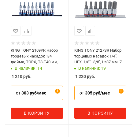
KING TONY 2109PR Набор
KING TONY 2127SR Набор
торцевых насадок 1/4
торцевых насадок 1/4",
дюйма, TORX, Т8-Т40 мм,
HEX, 1/8"–3/8", L=37 мм, 7
L=37 мм, 9 предметов
предметов
В наличии: 14
В наличии: 19
1 210
руб.
1 220
руб.
от
303 руб/мес
от
305 руб/мес
В КОРЗИНУ
В КОРЗИНУ