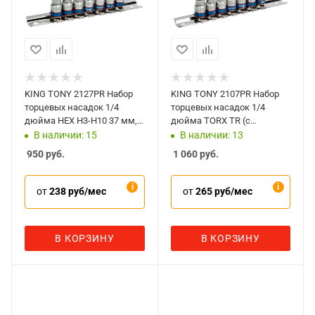
KING TONY 2127PR Набор
KING TONY 2107PR Набор
торцевых насадок 1/4
торцевых насадок 1/4
дюйма HEX Н3-Н10 37 мм, 7
дюйма TORX TR (с
предметов
отверстием) Т10-Т40 37
В наличии: 15
В наличии: 13
мм, 7 предметов
950
руб.
1 060
руб.
от
238 руб/мес
от
265 руб/мес
В КОРЗИНУ
В КОРЗИНУ