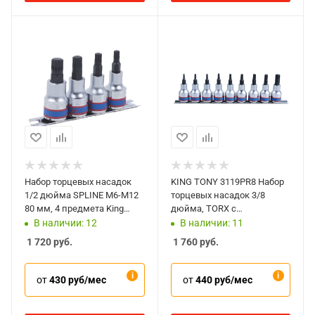
Набор торцевых насадок
KING TONY 3119PR8 Набор
1/2 дюйма SPLINE М6-M12
торцевых насадок 3/8
80 мм, 4 предмета King
дюйма, TORX с
Tony 4126PR
отверстием, Т10-Т50 мм,
В наличии: 12
В наличии: 11
L=50 мм, 9 предметов
1 720
руб.
1 760
руб.
от
430 руб/мес
от
440 руб/мес