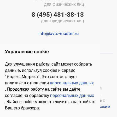
для физических лиц
8 (495) 481-88-13
для юридических лиц
info@avto-master.ru
Управление cookie
Для улучшения работы сайт может собирать
данные, используя cookies и сервис
"Яндекс.Метрика". Это соответствует
политике в отношении
персональных данных
© 2026 ООО «Автомастер»
— оборудование для
. Продолжая работу на сайте вы даёте
автосервиса, шиномонтажное оборудование.
согласие на обработку
персональных данных
Оставляя заявки на нашем сайте, ознакомьтесь с
. Файлы cookie можно отключить в настройках
Политикой конфиденциальности
и
Пользовательским
Вашего браузера.
соглашением
.