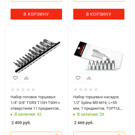
В КОРЗИНУ
В КОРЗИНУ
Набор головок торцевых
Набор торцевых насадок
1/4"-3/8" TORX Т10Н-Т60Н с
1/2" Spline M5-M16, L=55
отверстием 11 предметов
мм, 7 предметов, TOPTUL
JTC-3902
GAAG0703
В наличии: 42
В наличии: 26
2 400
руб.
2 466
руб.