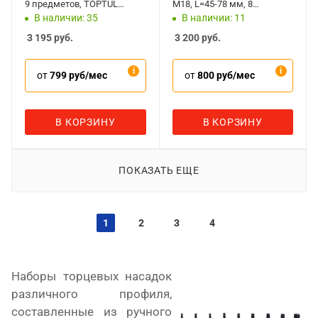
9 предметов, TOPTUL
M18, L=45-78 мм, 8
GAAD0903
предметов, AFFIX
В наличии: 35
В наличии: 11
AF00746008C
3 195
руб.
3 200
руб.
от
799 руб/мес
от
800 руб/мес
В КОРЗИНУ
В КОРЗИНУ
ПОКАЗАТЬ ЕЩЕ
1
2
3
4
Наборы торцевых насадок
различного профиля,
составленные из ручного