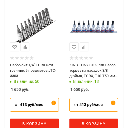
Набор бит 1/4" TORX 5-ти
KING TONY 3109PR8 Набор
гранных 9 предметов JTC-
торцевых насадок 3/8
3303
дюйма, TORX, Т10-Т50 мм,
L=50 мм, 9 предметов
В наличии: 50
В наличии: 13
1 650
руб.
1 650
руб.
от
413 руб/мес
от
413 руб/мес
В КОРЗИНУ
В КОРЗИНУ