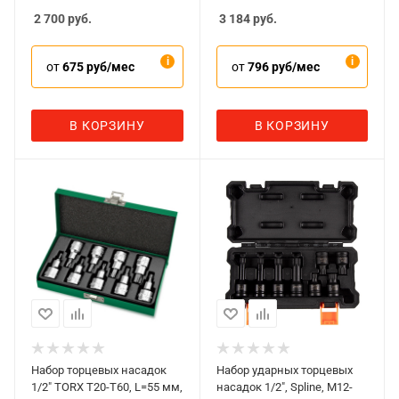
AF00742006C
2 700
руб.
3 184
руб.
от
675 руб/мес
от
796 руб/мес
В КОРЗИНУ
В КОРЗИНУ
Набор торцевых насадок
Набор ударных торцевых
1/2" TORX T20-T60, L=55 мм,
насадок 1/2", Spline, M12-