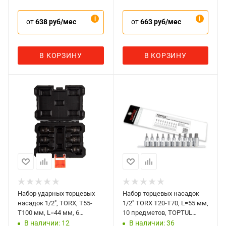
от
638 руб/мес
от
663 руб/мес
В КОРЗИНУ
В КОРЗИНУ
Набор ударных торцевых
Набор торцевых насадок
насадок 1/2", TORX, Т55-
1/2" TORX T20-T70, L=55 мм,
Т100 мм, L=44 мм, 6
10 предметов, TOPTUL
предметов, AFFIX
GAAG1006
В наличии: 12
В наличии: 36