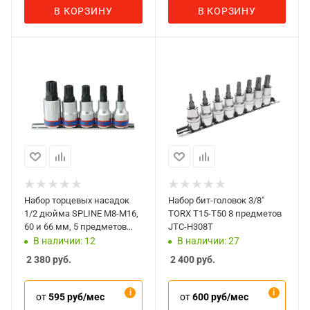
В КОРЗИНУ
В КОРЗИНУ
Набор торцевых насадок
Набор бит-головок 3/8"
1/2 дюйма SPLINE М8-М16,
TORX T15-T50 8 предметов
60 и 66 мм, 5 предметов
JTC-H308T
King Tony 4105PR
В наличии: 12
В наличии: 27
2 380
руб.
2 400
руб.
от
595 руб/мес
от
600 руб/мес