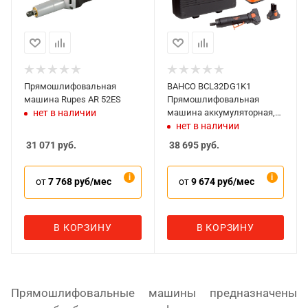
Прямошлифовальная
BAHCO BCL32DG1K1
машина Rupes AR 52ES
Прямошлифовальная
машина аккумуляторная,
нет в наличии
14,4 В, комплект
нет в наличии
31 071
руб.
38 695
руб.
от
7 768 руб/мес
от
9 674 руб/мес
В КОРЗИНУ
В КОРЗИНУ
Прямошлифовальные машины предназначены