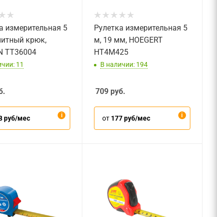
а измерительная 5
Рулетка измерительная 5
нитный крюк,
м, 19 мм, HOEGERT
N TT36004
HT4M425
ичии: 11
В наличии: 194
б.
709
руб.
8 руб/мес
от
177 руб/мес