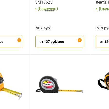
SMT7525
лента,
В наличии: 1
В нал
507
руб.
519
ру
ес
от
127 руб/мес
от
13