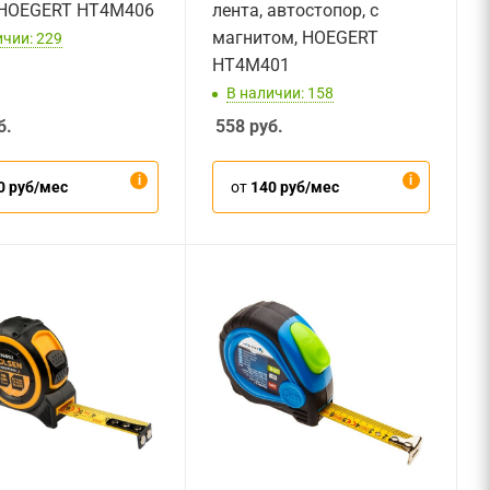
 HOEGERT HT4M406
лента, автостопор, с
магнитом, HOEGERT
ичии: 229
HT4M401
В наличии: 158
б.
558
руб.
0 руб/мес
от
140 руб/мес