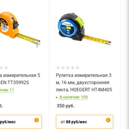
а измерительная 5
Рулетка измерительная 3
SEN TT35992S
м, 16 мм, двухсторонняя
лента, HOEGERT HT4M405
ичии: 11
В наличии: 109
б.
350
руб.
 руб/мес
от
88 руб/мес