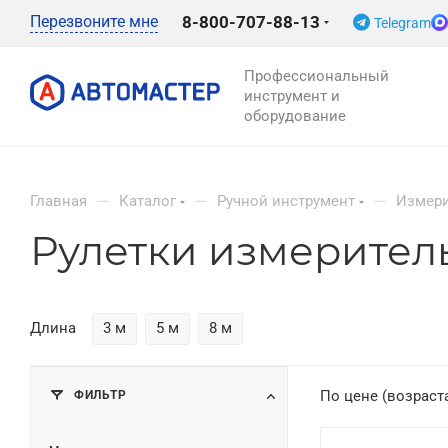
Перезвоните мне
8-800-707-88-13
Telegram
Профессиональный
инструмент и
оборудование
—
—
—
Главная
Каталог
Ручной инструмент
Измери
Рулетки измерител
Длина
3 м
5 м
8 м
ФИЛЬТР
По цене (возраст