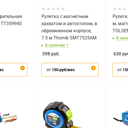
рительная
Рулетка с магнитным
Рулетк
 TT35994S
захватом и автостопом, в
м, маг
обрезиненном корпусе,
TOLSE
7.5 м Thorvik SMT7525AM
В нал
В наличии: 1
598
руб.
630
ру
ес
от
150 руб/мес
от
15