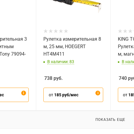
рительная 3
Рулетка измерительная 8
KING T
нитным
м, 25 мм, HOEGERT
Рулетк
Tony 79094-
HT4M411
м, маг
В наличии: 83
В нали
738
руб.
740
ру
ес
от
185 руб/мес
от
18
ПОКАЗАТЬ ЕЩЕ