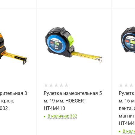
рительная 3
Рулетка измерительная 5
Рулетк
 крюк,
м, 19 мм, HOEGERT
м, 16 
002
HT4M410
лента, 
магнит
В наличии: 332
HT4M4
В нал