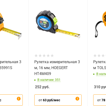
рительная 3
Рулетка измерительная 3
Рулетк
35991S
м, 16 мм, HOEGERT
м TOL
HT4M409
В нал
В наличии: 351
252
руб.
310
ру
с
от
63 руб/мес
от
78