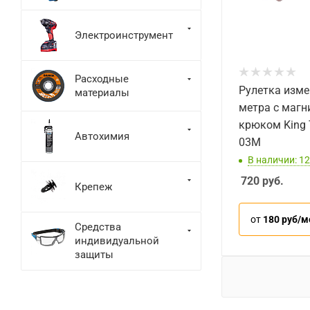
Электроинструмент
Расходные
Рулетка изме
материалы
метра с маг
крюком King 
Автохимия
03M
В наличии: 12
720
руб.
Крепеж
от
180 руб/м
Средства
индивидуальной
защиты