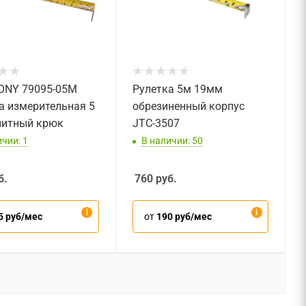
ONY 79095-05M
Рулетка 5м 19мм
а измерительная 5
обрезиненный корпус
нитный крюк
JTC-3507
чии: 1
В наличии: 50
б.
760
руб.
5 руб/мес
от
190 руб/мес