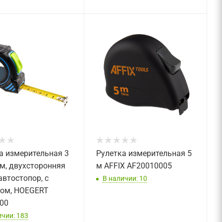
а измерительная 3
Рулетка измерительная 5
мм, двухсторонняя
м AFFIX AF20010005
автостопор, с
В наличии: 10
ом, HOEGERT
00
ичии: 183