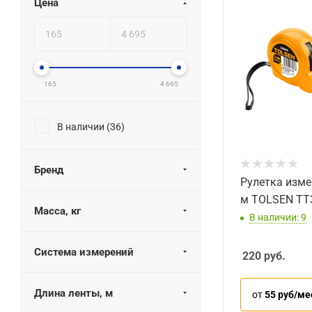
Цена
165
4 695
В наличии (
36
)
Бренд
Рулетка изме
м TOLSEN TT
Масса, кг
В наличии: 9
Система измерений
220
руб.
Длина ленты, м
от
55 руб/ме