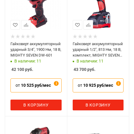
Гайковерт аккумуляторный
Гайковерт аккумуляторный
ударный 3/4", 1900 Нм, 18 В,
ударный 1/2", 813 Нм, 18 В,
MIGHTY SEVEN DW-601
комплект, MIGHTY SEVEN
DW-401A
В наличии: 11
В наличии: 11
42 100
руб.
43 700
руб.
от
10 525 руб/мес
от
10 925 руб/мес
В КОРЗИНУ
В КОРЗИНУ