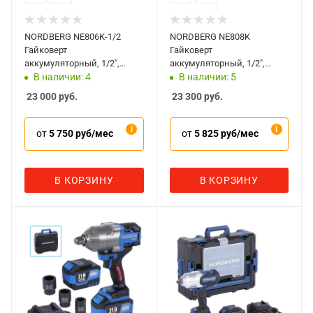
NORDBERG NE806K-1/2
NORDBERG NE808K
Гайковерт
Гайковерт
аккумуляторный, 1/2",
аккумуляторный, 1/2",
1500Нм, 21В, с двумя 6А
1000Нм, 20В, с двумя 4А
В наличии: 4
В наличии: 5
акк. и зар. уст-вом, кейс
акк. и зар. уст-вом, кейс
23 000
руб.
23 300
руб.
от
5 750 руб/мес
от
5 825 руб/мес
В КОРЗИНУ
В КОРЗИНУ