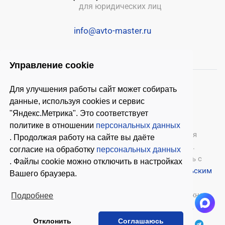
для юридических лиц
info@avto-master.ru
Управление cookie
Для улучшения работы сайт может собирать
данные, используя cookies и сервис
"Яндекс.Метрика". Это соответствует
политике в отношении
персональных данных
© 2026 ООО «Автомастер»
— оборудование для
. Продолжая работу на сайте вы даёте
автосервиса, шиномонтажное оборудование.
согласие на обработку
персональных данных
Оставляя заявки на нашем сайте, ознакомьтесь с
. Файлы cookie можно отключить в настройках
Политикой конфиденциальности
и
Пользовательским
Вашего браузера.
соглашением
.
Копирование материалов с этого сайта возможно
Подробнее
только с письменного согласия владельцев.
Отклонить
Соглашаюсь