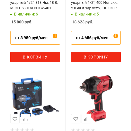
ударный 1/2", 813 Нм, 18 В,
ударный 1/2", 400 Нм, акк.
MIGHTY SEVEN DW-401
2.0 Ач и зар.устр., HOEGERT
HT2E200
В наличии: 6
В наличии: 51
15 800
руб.
18 623
руб.
от
3 950 руб/мес
от
4 656 руб/мес
В КОРЗИНУ
В КОРЗИНУ