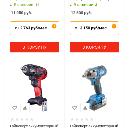
SEVEN DW-404
500Нм, 21В, с двумя 4А акк.
В наличии: 11
В наличии: 4
и зар. уст-вом, кейс
11 050
руб.
12 600
руб.
от
2 763 руб/мес
от
3 150 руб/мес
В КОРЗИНУ
В КОРЗИНУ
Гайковерт аккумуляторный
Гайковерт аккумуляторный