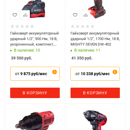
Гайковерт аккумуляторный
Гайковерт аккумуляторный
ударный 1/2", 900 Нм, 18 В,
ударный 1/2", 1700 Нм, 18 В,
укороченный, комплект,
MIGHTY SEVEN DW-402
MIGHTY SEVEN DW-404A
В наличии: 10
В наличии: 11
39 500
руб.
41 350
руб.
от
9 875 руб/мес
от
10 338 руб/мес
В КОРЗИНУ
В КОРЗИНУ