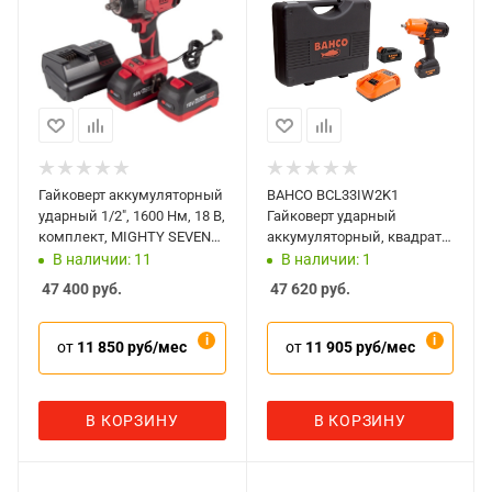
Гайковерт аккумуляторный
BAHCO BCL33IW2K1
ударный 1/2", 1600 Нм, 18 В,
Гайковерт ударный
комплект, MIGHTY SEVEN
аккумуляторный, квадрат
DW-406A
1/2 дюйма, 1000 Нм, 18 В,
В наличии: 11
В наличии: 1
комплект
47 400
руб.
47 620
руб.
от
11 850 руб/мес
от
11 905 руб/мес
В КОРЗИНУ
В КОРЗИНУ