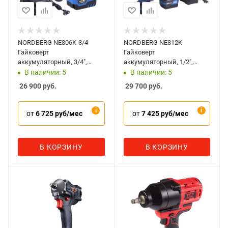
NORDBERG NE806K-3/4
NORDBERG NE812K
Гайковерт
Гайковерт
аккумуляторный, 3/4",
аккумуляторный, 1/2",
1500Нм, 21В, с двумя 6А
1700Нм, 20В, с двумя 6А
В наличии: 5
В наличии: 5
акк. и зар. уст-вом, кейс
акк. и зар. уст-вом, кейс
26 900
руб.
29 700
руб.
от
6 725 руб/мес
от
7 425 руб/мес
В КОРЗИНУ
В КОРЗИНУ