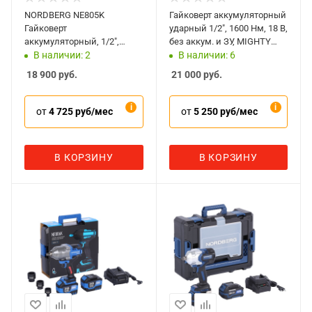
NORDBERG NE805K
Гайковерт аккумуляторный
Гайковерт
ударный 1/2", 1600 Нм, 18 В,
аккумуляторный, 1/2",
без аккум. и ЗУ, MIGHTY
1000Нм, 21В, с двумя 4А
SEVEN DW-406
В наличии: 2
В наличии: 6
акк. и зар. уст-вом, кейс
18 900
руб.
21 000
руб.
от
4 725 руб/мес
от
5 250 руб/мес
В КОРЗИНУ
В КОРЗИНУ