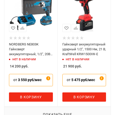
NORDBERG NE803K
Гайковерт аккумуляторный
Гайковерт
ударный 1/2", 1500 Нм, 21 В,
аккумуляторный, 1/2", 20В,
KraftWell KRW1500IW-E
300Нм с 4A акк. и зар. уст-
нет в наличии
нет в наличии
вом, чехол
14 200
руб.
21 900
руб.
от
3 550 руб/мес
от
5 475 руб/мес
В КОРЗИНУ
В КОРЗИНУ
ПОКАЗАТЬ ЕЩЕ