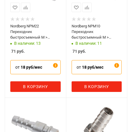
Nordberg NPM22
Nordberg NPM10
Переходник
Переходник
быстросъемный M >
быстросъемный M >
резьба M1/4
елочка 10 мм
В наличии: 13
В наличии: 11
71
руб.
71
руб.
от
18 руб/мес
от
18 руб/мес
В КОРЗИНУ
В КОРЗИНУ