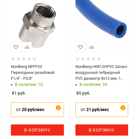
Nordberg NPFF23
Nordberg H0812HPVC Шланг
Переходник резьбовой
воздушный гибридный
F1/4" - F3/8"
PVC диаметр 8х12 мм, 1
метр
В наличии: 10
В наличии: 34
81
руб.
85
руб.
от
20 руб/мес
от
21 руб/мес
В КОРЗИНУ
В КОРЗИНУ