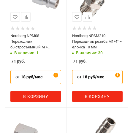
Nordberg NPM08
Nordberg NPSM210
Переходник
Переходник резьба M1/4" –
быстросъемный M >
елочка 10 мм
елочка 8 мм
В наличии: 1
В наличии: 30
71
руб.
71
руб.
от
18 руб/мес
от
18 руб/мес
В КОРЗИНУ
В КОРЗИНУ