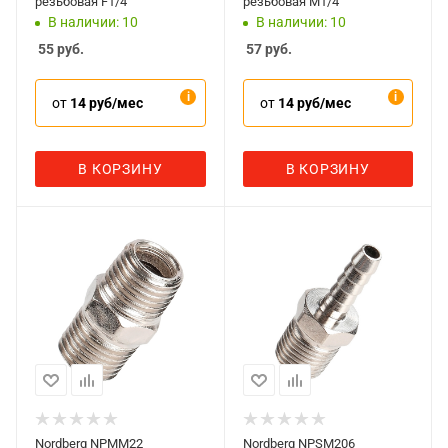
резьбовая F1/4"
резьбовая M1/4"
В наличии: 10
В наличии: 10
55
руб.
57
руб.
от
14 руб/мес
от
14 руб/мес
В КОРЗИНУ
В КОРЗИНУ
Nordberg NPMM22
Nordberg NPSM206