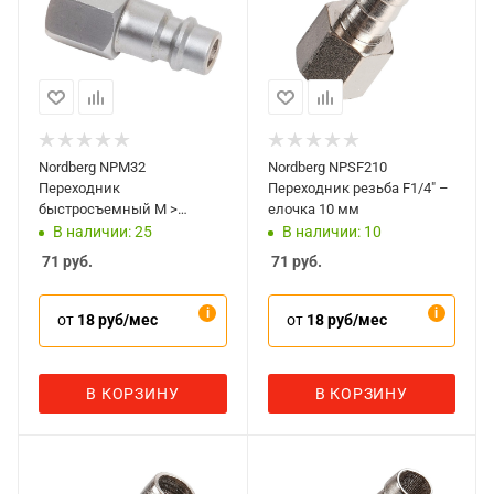
Nordberg NPM32
Nordberg NPSF210
Переходник
Переходник резьба F1/4" –
быстросъемный M >
елочка 10 мм
резьба F1/4"
В наличии: 25
В наличии: 10
71
руб.
71
руб.
от
18 руб/мес
от
18 руб/мес
В КОРЗИНУ
В КОРЗИНУ