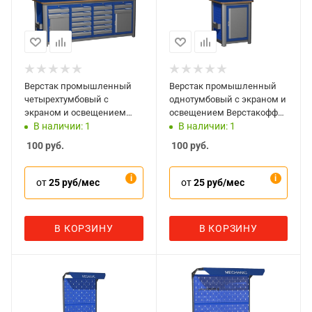
Верстак промышленный
Верстак промышленный
четырехтумбовый с
однотумбовый с экраном и
экраном и освещением
освещением Верстакофф
Верстакофф MECHANIC-
MECHANIC-М07.0Э2С
В наличии: 1
В наличии: 1
М20.2662Э2С
100
руб.
100
руб.
от
25 руб/мес
от
25 руб/мес
В КОРЗИНУ
В КОРЗИНУ