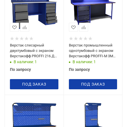
Верстак слесарный
Верстак промышленный
двухтумбовый с экраном
однотумбовый с экраном
Верстакофф PROFFI 216 Д3
Верстакофф PROFFI-M 3МД
Д6 Э
ОПС2Д-Э
В наличии: 1
В наличии: 1
По запросу
По запросу
ПОД ЗАКАЗ
ПОД ЗАКАЗ