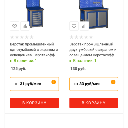
Верстак промышленный
Верстак промышленный
однотумбовый с экраном и
двухтумбовый с экраном и
освещением Верстакофф
освещением Верстакофф
MECHANIC-М07.6Э2С
MECHANIC-М12.00Э2С
В наличии: 1
В наличии: 1
125
руб.
130
руб.
от
31 руб/мес
от
33 руб/мес
В КОРЗИНУ
В КОРЗИНУ