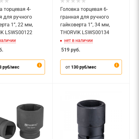
а торцевая 4-
Головка торцевая 6-
я для ручного
гранная для ручного
рта 1”, 22 мм,
гайковерта 1”, 34 мм,
IK LSWS00122
THORVIK LSWS00134
 наличии
нет в наличии
б.
519
руб.
3 руб/мес
от
130 руб/мес