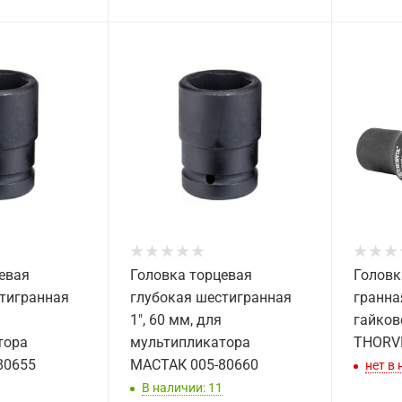
евая
Головка торцевая
Головк
тигранная
глубокая шестигранная
гранна
1", 60 мм, для
гайкове
тора
мультипликатора
THORV
80655
МАСТАК 005-80660
нет в
В наличии: 11