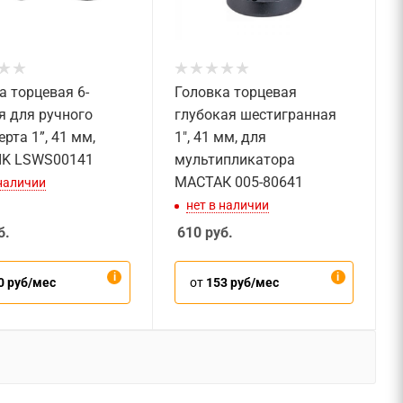
а торцевая 6-
Головка торцевая
я для ручного
глубокая шестигранная
рта 1”, 41 мм,
1", 41 мм, для
IK LSWS00141
мультипликатора
МАСТАК 005-80641
 наличии
нет в наличии
б.
610
руб.
0 руб/мес
от
153 руб/мес