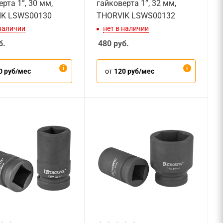
рта 1”, 30 мм,
гайковерта 1”, 32 мм,
IK LSWS00130
THORVIK LSWS00132
 наличии
нет в наличии
б.
480
руб.
0 руб/мес
от
120 руб/мес