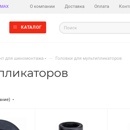
О компании
Доставка
Оплата
Конт
MAX
КАТАЛОГ
—
нт для шиномонтажа
Головки для мультипликаторов
ипликаторов
ание)