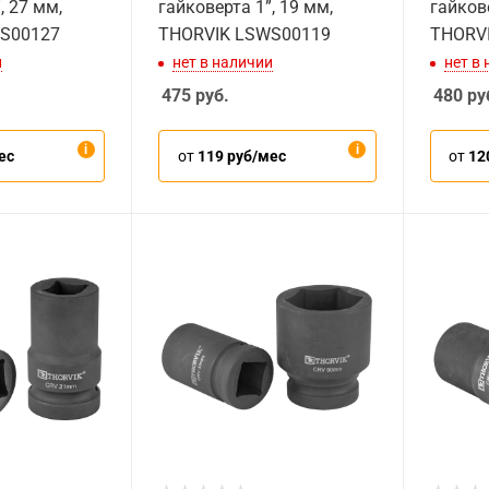
, 27 мм,
гайковерта 1”, 19 мм,
гайкове
S00127
THORVIK LSWS00119
THORV
и
нет в наличии
нет в
475
руб.
480
ру
ес
от
119 руб/мес
от
12