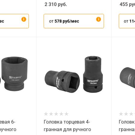
2 310
руб.
455
ру
ес
от
578 руб/мес
от
11
евая 6-
Головка торцевая 4-
Головк
ручного
гранная для ручного
гранна