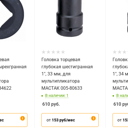
евая
Головка торцевая
Головк
ырехгранная
глубокая шестигранная
глубок
1", 33 мм, для
1", 34 
тора
мультипликатора
мульти
84622
МАСТАК 005-80633
МАСТАК
В наличии: 1
В нали
610
руб.
610
ру
ес
от
153 руб/мес
от
15