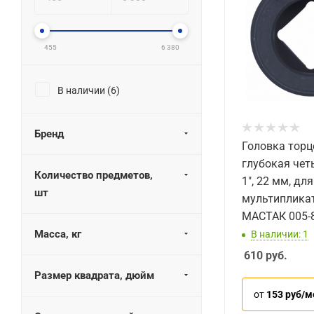
455
6 380
В наличии (
6
)
Бренд
Головка торц
глубокая чет
Количество предметов,
1", 22 мм, для
шт
мультиплика
МАСТАК 005-
Масса, кг
В наличии: 1
610
руб.
Размер квадрата, дюйм
от
153 руб/м