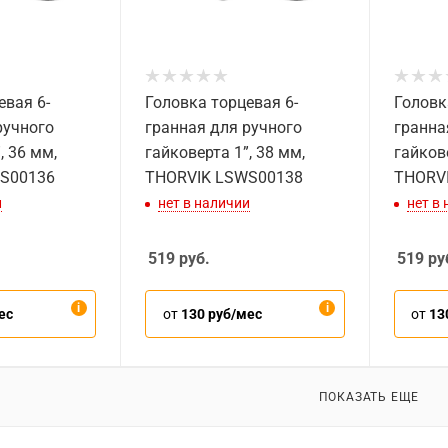
евая 6-
Головка торцевая 6-
Головк
ручного
гранная для ручного
гранна
, 36 мм,
гайковерта 1”, 38 мм,
гайкове
S00136
THORVIK LSWS00138
THORV
и
нет в наличии
нет в
519
руб.
519
ру
ес
от
130 руб/мес
от
13
ПОКАЗАТЬ ЕЩЕ