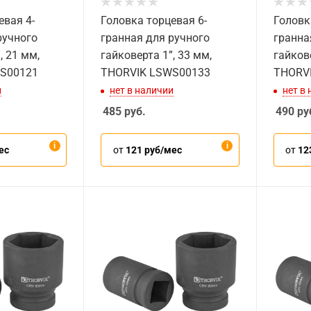
евая 4-
Головка торцевая 6-
Головк
ручного
гранная для ручного
гранна
, 21 мм,
гайковерта 1”, 33 мм,
гайкове
S00121
THORVIK LSWS00133
THORV
и
нет в наличии
нет в
485
руб.
490
ру
ес
от
121 руб/мес
от
12