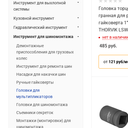
Инструмент для выхлопной
Головка торц
системы
гранная для 
Кузовной инструмент
гайковерта 1”
Гидравлический инструмент
THORVIK LSW
Инструмент для шиномонтажа
нет в наличи
485
руб.
Демонтажные
приспособления для грузовых
колес
от
121 руб/м
Инструмент для ремонта шин
Насадки для накачки шин
Ручные гайковерты
Головки для
мультипликаторов
Головки для шиномонтажа
Съемники секреток
Монтажки (монтировки) для
шиномонтажа