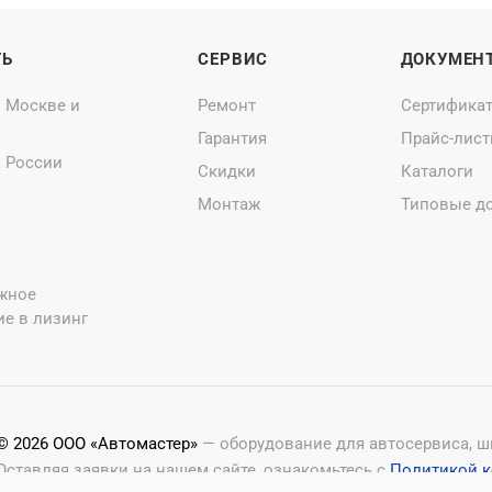
ТЬ
СЕРВИС
ДОКУМЕН
о Москве и
Ремонт
Сертифика
Гарантия
Прайс-лис
о России
Скидки
Каталоги
Монтаж
Типовые д
жное
е в лизинг
© 2026 ООО «Автомастер»
— оборудование для автосервиса, 
Оставляя заявки на нашем сайте, ознакомьтесь с
Политикой 