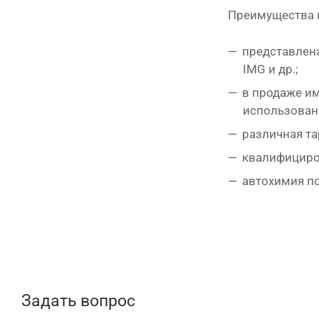
Преимущества п
представлен
IMG
и др.;
в продаже и
использован
различная та
квалифициро
автохимия п
Задать вопрос