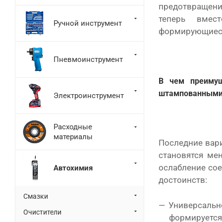
предотвращение
теперь вмес
Ручной инструмент
формирующиеся
Пневмоинструмент
В чем преимущ
штампованным
Электроинструмент
Расходные
материалы
Последние вар
становятся ме
ослабление сое
Автохимия
достоинств:
Смазки
Универсально
Очистители
формируется 