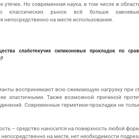
 утечек. Но современная наука, в том числе в области
то классических рынок всё больше завоевыва
 непосредственно на месте использования.
ества слаботекучих силиконовых прокладок по сра
и?
ианты воспринимают всю сжимающую нагрузку при сбо
нее эластичными. Также возможной причиной протеч
динений. Современные герметики-прокладки не тольк
сть – средство наносится на поверхность любой форм
непосредственно на месте, нет необходимости подреза