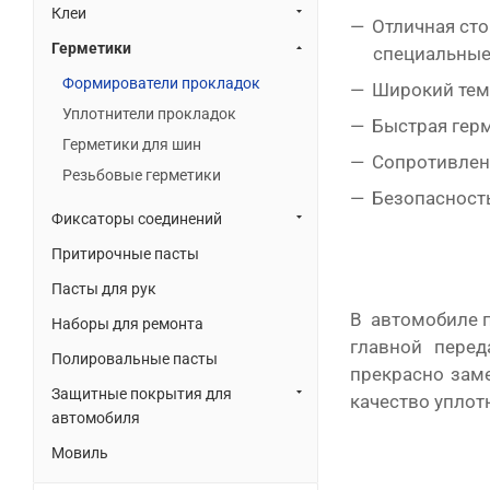
Клеи
Отличная сто
Герметики
специальные
Формирователи прокладок
Широкий темп
Уплотнители прокладок
Быстрая гер
Герметики для шин
Сопротивлени
Резьбовые герметики
Безопасность
Фиксаторы соединений
Притирочные пасты
Пасты для рук
В автомобиле п
Наборы для ремонта
главной перед
Полировальные пасты
прекрасно заме
Защитные покрытия для
качество уплот
автомобиля
Мовиль