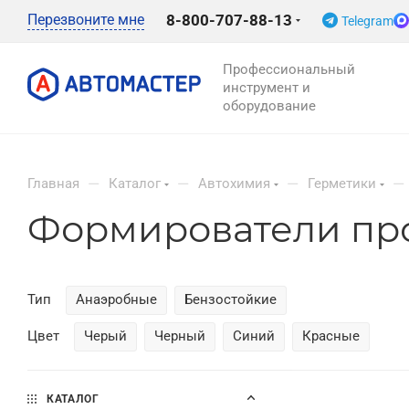
Перезвоните мне
8-800-707-88-13
Telegram
Профессиональный
инструмент и
оборудование
—
—
—
—
Главная
Каталог
Автохимия
Герметики
Формирователи пр
Тип
Анаэробные
Бензостойкие
Цвет
Черый
Черный
Синий
Красные
КАТАЛОГ