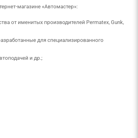
тернет-магазине «Автомастер»:
ства от именитых производителей
Permatex
,
Gunk
,
 разработанные для специализированного
втоподачей и др.;