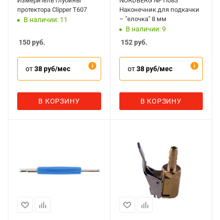
Измеритель глубины
NORDBERG NPTi08S
протектора Clipper T607
Наконечник для подкачки
– "елочка" 8 мм
В наличии: 11
В наличии: 9
150
руб.
152
руб.
от
38 руб/мес
от
38 руб/мес
В КОРЗИНУ
В КОРЗИНУ