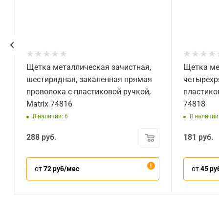
Щетка металлическая зачистная,
Щетка ме
шестирядная, закаленная прямая
четырехр
проволока с пластиковой ручкой,
пластиков
Matrix 74816
74818
В наличии: 6
В наличии:
288
руб.
181
руб.
от
72 руб/мес
от
45 ру