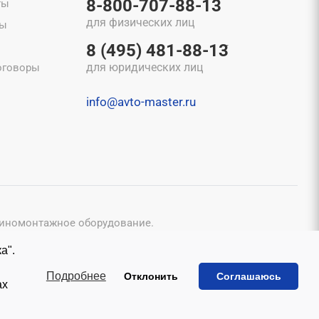
8-800-707-88-13
ты
для физических лиц
ты
8 (495) 481-88-13
для юридических лиц
оговоры
info@avto-master.ru
шиномонтажное оборудование.
конфиденциальности
и
Пользовательским соглашением
.
а".
исьменного согласия владельцев.
ы
Подробнее
Отклонить
Соглашаюсь
ах
Создание сайта
WRP