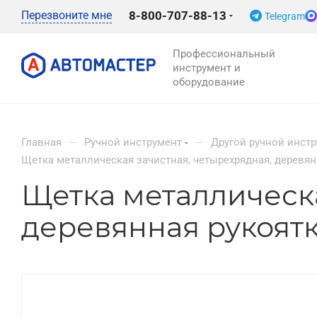
Перезвоните мне
8-800-707-88-13
Telegram
Профессиональный
инструмент и
оборудование
—
—
Главная
Ручной инструмент
Другой ручной инст
Щетка металлическая зачистная, четырехрядная, деревянн
Щетка металлическа
деревянная рукоятка