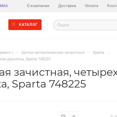
О компании
Доставка
Оплата
Конт
MAX
КАТАЛОГ
—
—
—
румент
Щетки металлические зачистные
Sparta
ая рукоятка, Sparta 748225
я зачистная, четыре
, Sparta 748225