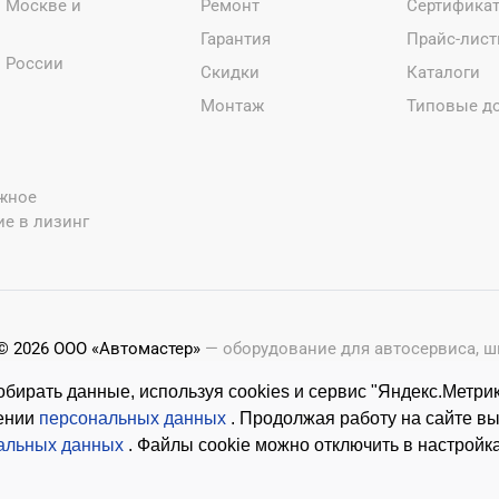
о Москве и
Ремонт
Сертифика
Гарантия
Прайс-лис
о России
Скидки
Каталоги
Монтаж
Типовые д
жное
е в лизинг
© 2026 ООО «Автомастер»
— оборудование для автосервиса, 
Оставляя заявки на нашем сайте, ознакомьтесь с
Политикой 
бирать данные, используя cookies и сервис "Яндекс.Метрик
Копирование материалов с этого сайта возможно только с п
шении
персональных данных
. Продолжая работу на сайте в
альных данных
. Файлы cookie можно отключить в настройк