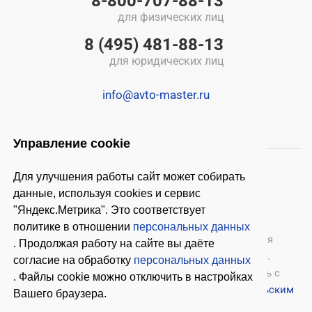
8-800-707-88-13
для физических лиц
8 (495) 481-88-13
для юридических лиц
info@avto-master.ru
Управление cookie
Для улучшения работы сайт может собирать
данные, используя cookies и сервис
"Яндекс.Метрика". Это соответствует
политике в отношении
персональных данных
© 2026 ООО «Автомастер»
— оборудование для
. Продолжая работу на сайте вы даёте
автосервиса, шиномонтажное оборудование.
согласие на обработку
персональных данных
Оставляя заявки на нашем сайте, ознакомьтесь с
. Файлы cookie можно отключить в настройках
Политикой конфиденциальности
и
Пользовательским
Вашего браузера.
соглашением
.