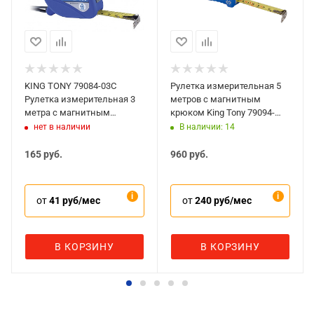
KING TONY 79084-03C
Рулетка измерительная 5
Рулетка измерительная 3
метров с магнитным
метра с магнитным
крюком King Tony 79094-
крюком
05M
нет в наличии
В наличии: 14
165
руб.
960
руб.
от
41 руб/мес
от
240 руб/мес
В КОРЗИНУ
В КОРЗИНУ