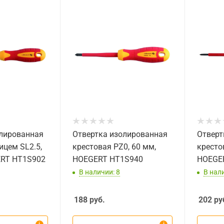
олированная
Отвертка изолированная
Отверт
цем SL2.5,
крестовая PZ0, 60 мм,
кресто
ERT HT1S902
HOEGERT HT1S940
HOEGE
В наличии: 8
В нал
188
руб.
202
ру