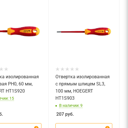
ка изолированная
Отвертка изолированная
вая PH0, 60 мм,
с прямым шлицем SL3,
RT HT1S920
100 мм, HOEGERT
HT1S903
ичии: 15
В наличии: 9
б.
207
руб.