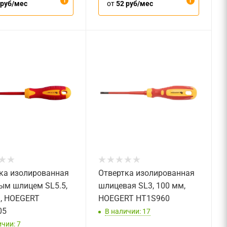
 руб/мес
от
52 руб/мес
ка изолированная
Отвертка изолированная
ым шлицем SL5.5,
шлицевая SL3, 100 мм,
, HOEGERT
HOEGERT HT1S960
05
В наличии: 17
чии: 7