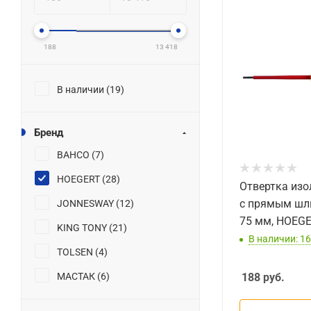
188
13 418
В наличии (
19
)
Бренд
BAHCO (
7
)
HOEGERT (
28
)
Отвертка из
с прямым шли
JONNESWAY (
12
)
75 мм, HOEG
KING TONY (
21
)
В наличии: 16
TOLSEN (
4
)
МАСТАК (
6
)
188
руб.