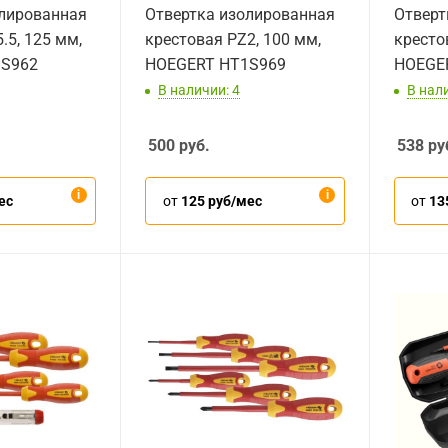
олированная
Отвертка изолированная
Отверт
.5, 125 мм,
крестовая PZ2, 100 мм,
кресто
1S962
HOEGERT HT1S969
HOEGE
В наличии: 4
В нал
500
руб.
538
ру
ес
от
125 руб/мес
от
13