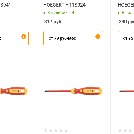
1S941
HOEGERT HT1S924
HOEGE
В наличии: 24
В нал
317
руб.
340
ру
с
от
79 руб/мес
от
85