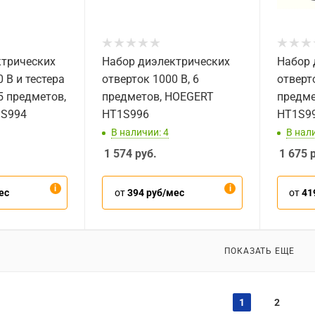
ктрических
Набор диэлектрических
Набор 
 В и тестера
отверток 1000 В, 6
отверто
5 предметов,
предметов, HOEGERT
предме
1S994
HT1S996
HT1S9
В наличии: 4
В нал
1 574
руб.
1 675
р
ес
от
394 руб/мес
от
41
ПОКАЗАТЬ ЕЩЕ
1
2