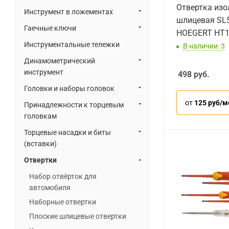
Отвертка из
Инструмент в ложементах
шлицевая SL5
Гаечные ключи
HOEGERT HT
Инструментальные тележки
В наличии: 3
Динамометрический
инструмент
498
руб.
Головки и наборы головок
от
125 руб/м
Принадлежности к торцевым
головкам
Торцевые насадки и биты
(вставки)
Отвертки
Набор отвёрток для
автомобиля
Наборные отвертки
Плоские шлицевые отвертки