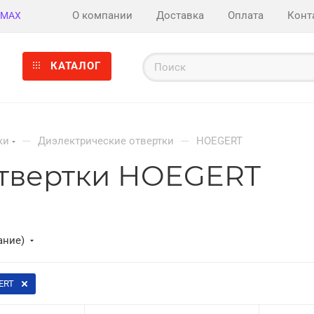
О компании
Доставка
Оплата
Конт
MAX
КАТАЛОГ
—
—
ки
Диэлектрические отвертки
HOEGERT
отвертки HOEGERT
ание)
ERT