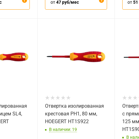
с
от
47 руб/мес
от
51
олированная
Отвертка изолированная
Отверт
ицем SL4,
крестовая PH1, 80 мм,
с прям
GERT
HOEGERT HT1S922
125 мм
HT1S9
В наличии: 19
В нали