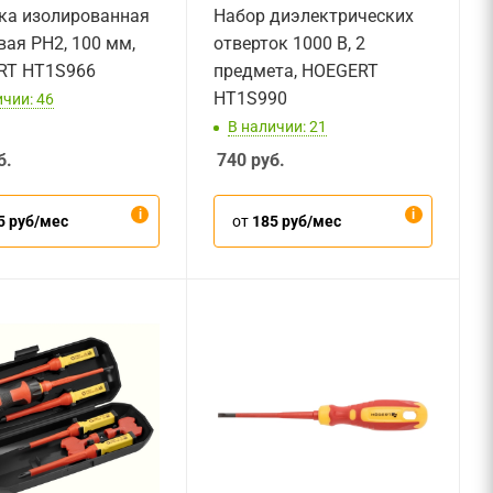
ка изолированная
Набор диэлектрических
вая PH2, 100 мм,
отверток 1000 В, 2
RT HT1S966
предмета, HOEGERT
HT1S990
ичии: 46
В наличии: 21
б.
740
руб.
5 руб/мес
от
185 руб/мес