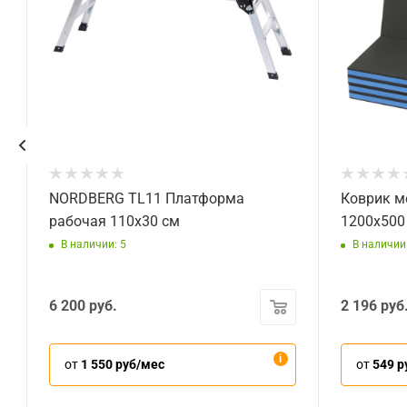
NORDBERG TL11 Платформа
Коврик м
рабочая 110x30 см
1200x500
В наличии: 5
В наличии
6 200
руб.
2 196
руб
от
1 550 руб/мес
от
549 р