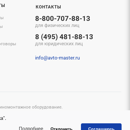
ТЫ
КОНТАКТЫ
8-800-707-88-13
ты
для физических лиц
ты
8 (495) 481-88-13
для юридических лиц
оговоры
info@avto-master.ru
шиномонтажное оборудование.
конфиденциальности
и
Пользовательским соглашением
.
а".
исьменного согласия владельцев.
ы
Подробнее
Отклонить
Соглашаюсь