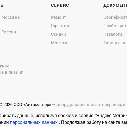
ТЬ
СЕРВИС
ДОКУМЕН
о Москве и
Ремонт
Сертифика
Гарантия
Прайс-лис
о России
Скидки
Каталоги
Монтаж
Типовые д
жное
е в лизинг
© 2026 ООО «Автомастер»
— оборудование для автосервиса, 
Оставляя заявки на нашем сайте, ознакомьтесь с
Политикой 
бирать данные, используя cookies и сервис "Яндекс.Метрик
Копирование материалов с этого сайта возможно только с п
шении
персональных данных
. Продолжая работу на сайте в