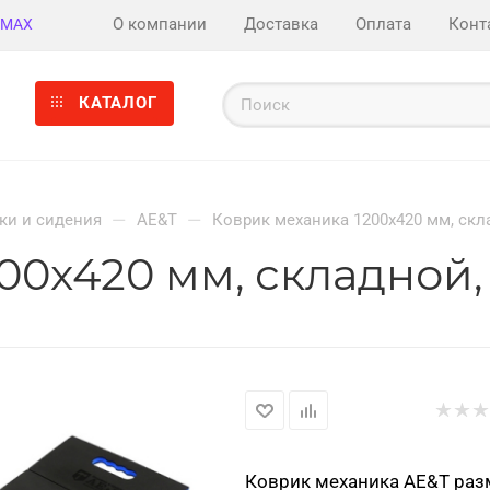
О компании
Доставка
Оплата
Конт
MAX
КАТАЛОГ
—
—
ки и сидения
AE&T
Коврик механика 1200x420 мм, скл
00x420 мм, складной,
Коврик механика AE&T раз