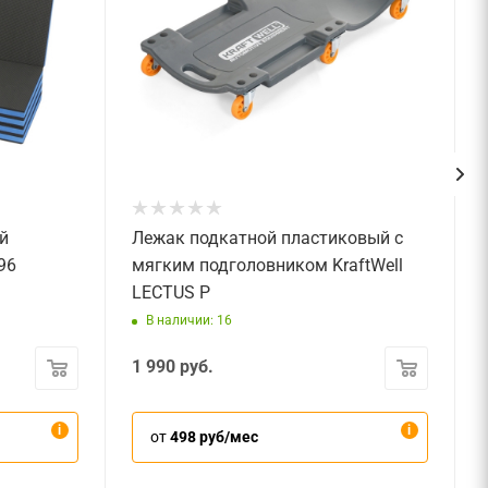
й
Лежак подкатной пластиковый с
96
мягким подголовником KraftWell
LECTUS P
В наличии: 16
1 990
руб.
от
498 руб/мес