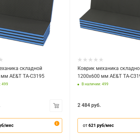
еханика складной
Коврик механика складно
 мм AE&T TA-C3195
1200x600 мм AE&T TA-C31
: 499
В наличии: 499
.
2 484
руб.
уб/мес
от
621 руб/мес