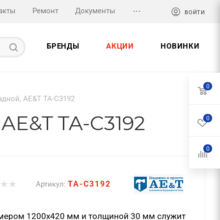
...
акты
Ремонт
Документы
ВОЙТИ
БРЕНДЫ
АКЦИИ
НОВИНКИ
0
адной, AE&T TA-C3192
 AE&T TA-C3192
0
0
TA-C3192
Артикул:
мером 1200х420 мм и толщиной 30 мм служит