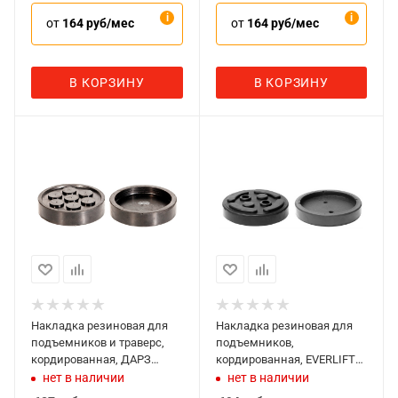
от
164 руб/мес
от
164 руб/мес
В КОРЗИНУ
В КОРЗИНУ
Накладка резиновая для
Накладка резиновая для
подъемников и траверс,
подъемников,
кордированная, ДАРЗ
кордированная, EVERLIFT
1007К
1042К
нет в наличии
нет в наличии