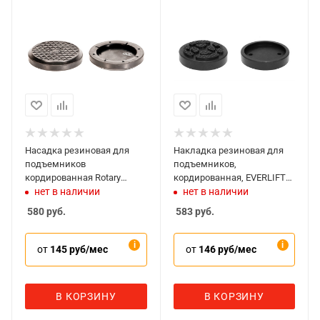
Насадка резиновая для
Накладка резиновая для
подъемников
подъемников,
кордированная Rotary
кордированная, EVERLIFT
1013K
1041К
нет в наличии
нет в наличии
580
руб.
583
руб.
от
145 руб/мес
от
146 руб/мес
В КОРЗИНУ
В КОРЗИНУ