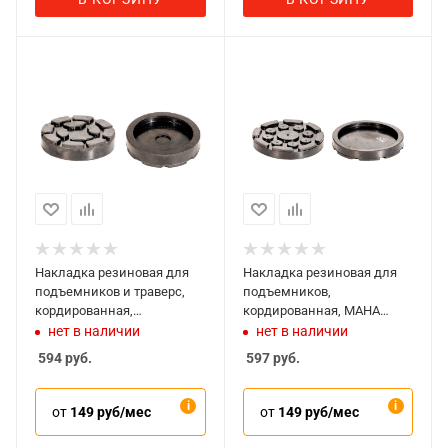
Накладка резиновая для
Накладка резиновая для
подъемников и траверс,
подъемников,
кордированная,
кордированная, MAHA
RAVAGLIOLI 1020К
1011К
нет в наличии
нет в наличии
594
руб.
597
руб.
от
149 руб/мес
от
149 руб/мес