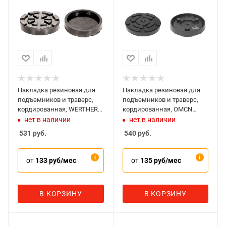
Накладка резиновая для
Накладка резиновая для
подъемников и траверс,
подъемников и траверс,
кордированная, WERTHER-
кордированная, OMCN
OMA 1008К
1039К
нет в наличии
нет в наличии
531
руб.
540
руб.
от
133 руб/мес
от
135 руб/мес
В КОРЗИНУ
В КОРЗИНУ