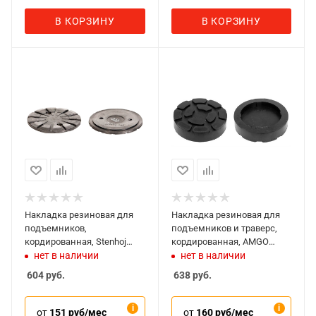
В КОРЗИНУ
В КОРЗИНУ
Накладка резиновая для
Накладка резиновая для
подъемников,
подъемников и траверс,
кордированная, Stenhoj
кордированная, AMGO
1021К
1043К
нет в наличии
нет в наличии
604
руб.
638
руб.
от
151 руб/мес
от
160 руб/мес