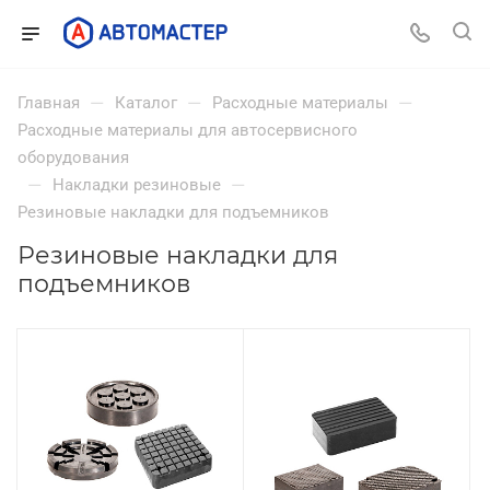
—
—
—
Главная
Каталог
Расходные материалы
Расходные материалы для автосервисного
оборудования
—
—
Накладки резиновые
Резиновые накладки для подъемников
Резиновые накладки для
подъемников