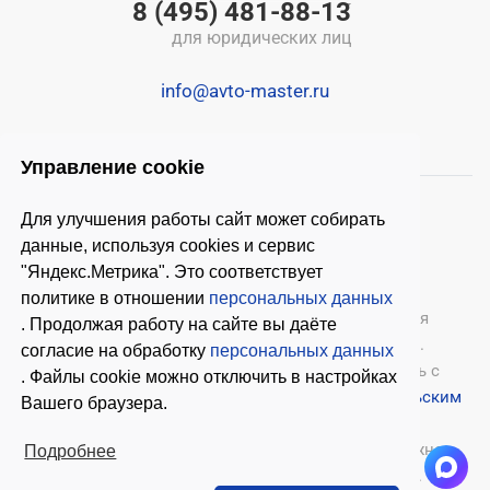
8 (495) 481-88-13
для юридических лиц
info@avto-master.ru
Управление cookie
Для улучшения работы сайт может собирать
данные, используя cookies и сервис
"Яндекс.Метрика". Это соответствует
политике в отношении
персональных данных
© 2026 ООО «Автомастер»
— оборудование для
. Продолжая работу на сайте вы даёте
автосервиса, шиномонтажное оборудование.
согласие на обработку
персональных данных
Оставляя заявки на нашем сайте, ознакомьтесь с
. Файлы cookie можно отключить в настройках
Политикой конфиденциальности
и
Пользовательским
Вашего браузера.
соглашением
.
Копирование материалов с этого сайта возможно
Подробнее
только с письменного согласия владельцев.