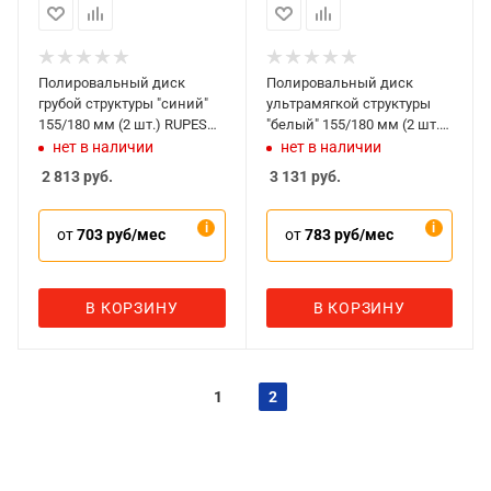
Полировальный диск
Полировальный диск
грубой структуры "синий"
ультрамягкой структуры
155/180 мм (2 шт.) RUPES
"белый" 155/180 мм (2 шт.)
9.BF180H/2
RUPES 9.BF180S/2
нет в наличии
нет в наличии
2 813
руб.
3 131
руб.
от
703 руб/мес
от
783 руб/мес
В КОРЗИНУ
В КОРЗИНУ
1
2