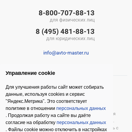
8-800-707-88-13
для физических лиц
8 (495) 481-88-13
для юридических лиц
info@avto-master.ru
Управление cookie
Для улучшения работы сайт может собирать
данные, используя cookies и сервис
"Яндекс.Метрика". Это соответствует
политике в отношении
персональных данных
© 2026 ООО «Автомастер»
— оборудование для
. Продолжая работу на сайте вы даёте
автосервиса, шиномонтажное оборудование.
согласие на обработку
персональных данных
Оставляя заявки на нашем сайте, ознакомьтесь с
. Файлы cookie можно отключить в настройках