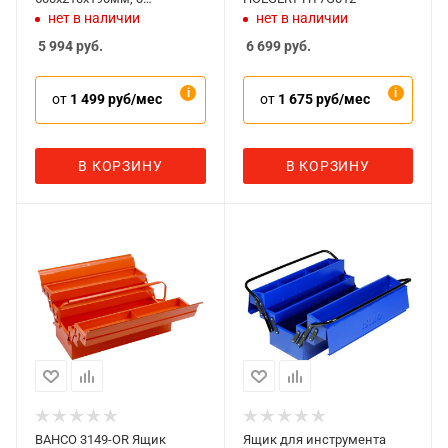
отделения, IRIMO 902031
нет в наличии
нет в наличии
5 994
руб.
6 699
руб.
от
1 499 руб/мес
от
1 675 руб/мес
В КОРЗИНУ
В КОРЗИНУ
BAHCO 3149-OR Ящик
Ящик для инструмента