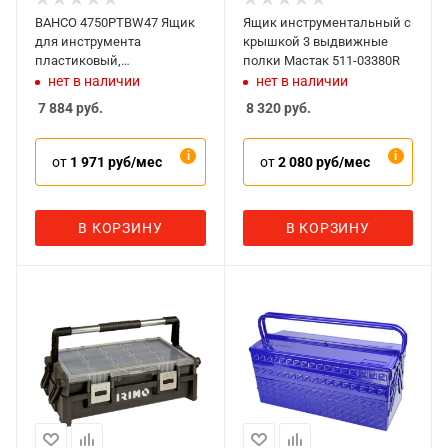
BAHCO 4750PTBW47 Ящик
Ящик инструментальный с
для инструмента
крышкой 3 выдвижные
пластиковый,
полки Мастак 511-03380R
двухсекционный, на
нет в наличии
нет в наличии
колесах
7 884
руб.
8 320
руб.
от
1 971 руб/мес
от
2 080 руб/мес
В КОРЗИНУ
В КОРЗИНУ