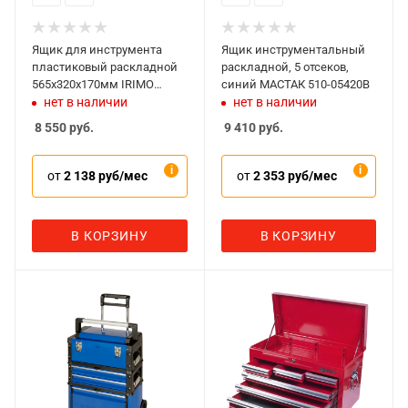
Ящик для инструмента
Ящик инструментальный
пластиковый раскладной
раскладной, 5 отсеков,
565x320x170мм IRIMO
синий МАСТАК 510-05420B
9023PT565
нет в наличии
нет в наличии
8 550
руб.
9 410
руб.
от
2 138 руб/мес
от
2 353 руб/мес
В КОРЗИНУ
В КОРЗИНУ