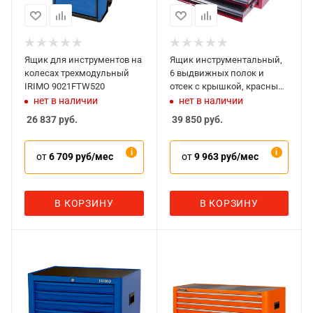
Ящик для инструментов на
Ящик инструментальный,
колесах трехмодульный
6 выдвижных полок и
IRIMO 9021FTW520
отсек с крышкой, красный
МАСТАК 511-06570R
нет в наличии
нет в наличии
26 837
руб.
39 850
руб.
от
6 709 руб/мес
от
9 963 руб/мес
В КОРЗИНУ
В КОРЗИНУ