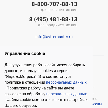
8-800-707-88-13
для физических лиц
8 (495) 481-88-13
для юридических лиц
info@avto-master.ru
Управление cookie
Для улучшения работы сайт может собирать
данные, используя cookies и сервис
"Яндекс.Метрика". Это соответствует
политике в отношении
персональных данных
© 2026 ООО «Автомастер»
— оборудование для
. Продолжая работу на сайте вы даёте
автосервиса, шиномонтажное оборудование.
согласие на обработку
персональных данных
Оставляя заявки на нашем сайте, ознакомьтесь с
. Файлы cookie можно отключить в настройках
Политикой конфиденциальности
и
Пользовательским
Вашего браузера.