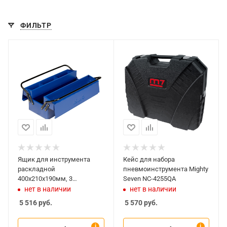
ФИЛЬТР
Ящик для инструмента
Кейс для набора
раскладной
пневмоинструмента Mighty
400x210x190мм, 3
Seven NC-4255QA
отделения, IRIMO 902021
нет в наличии
нет в наличии
5 516
руб.
5 570
руб.