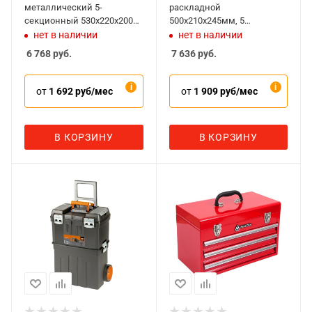
металлический 5-
раскладной
секционный 530x220x200
500x210x245мм, 5
мм
отделений, IRIMO 902131
нет в наличии
нет в наличии
6 768
руб.
7 636
руб.
от
1 692 руб/мес
от
1 909 руб/мес
В КОРЗИНУ
В КОРЗИНУ