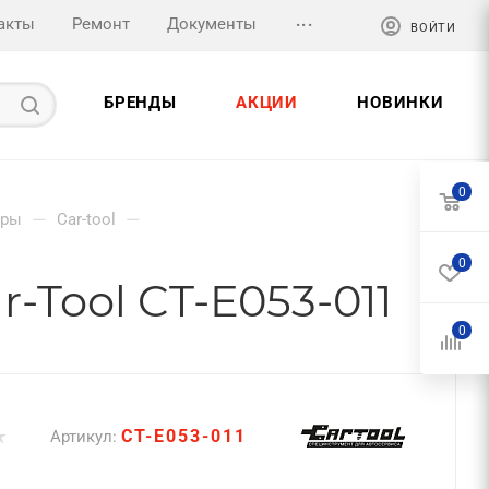
...
акты
Ремонт
Документы
ВОЙТИ
БРЕНДЫ
АКЦИИ
НОВИНКИ
0
—
—
тры
Car-tool
0
-Tool CT-E053-011
0
CT-E053-011
Артикул: