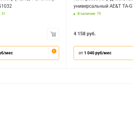
G1032
универсальный AE&T TA-G
: 31
В наличии: 79
.
4 158
руб.
уб/мес
от
1 040 руб/мес