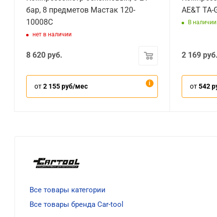
бар, 8 предметов Мастак 120-
AE&T TA-
10008C
В наличии
нет в наличии
8 620
руб.
2 169
руб
от
2 155 руб/мес
от
542 р
Все товары категории
Все товары бренда Car-tool