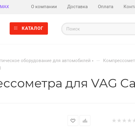
О компании
Доставка
Оплата
Конт
MAX
КАТАЛОГ
—
тическое оборудование для автомобилей
Компрессоме
1
ссометра для VAG Car