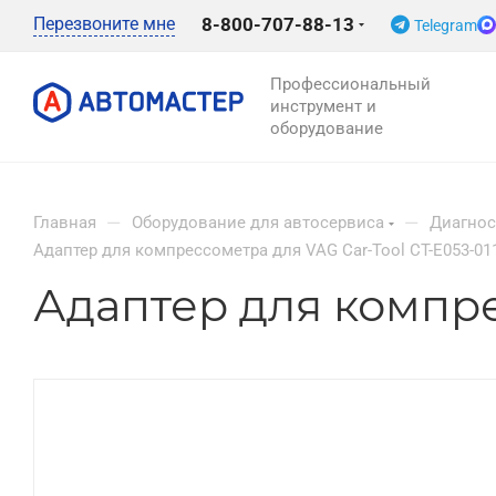
Перезвоните мне
8-800-707-88-13
Telegram
Профессиональный
инструмент и
оборудование
—
—
Главная
Оборудование для автосервиса
Диагнос
Адаптер для компрессометра для VAG Car-Tool CT-E053-01
Адаптер для компре