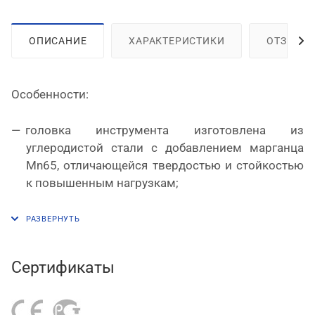
ОПИСАНИЕ
ХАРАКТЕРИСТИКИ
ОТЗЫВЫ
Особенности:
головка инструмента изготовлена из
углеродистой стали с добавлением марганца
Mn65, отличающейся твердостью и стойкостью
к повышенным нагрузкам;
встроенный пружинный механизм облегчает
работу;
режущая способность – стальная проволока
диаметром до 3.5 мм;
Сертификаты
чехлы рукояток обеспечивают уверенный хват и
удобство.