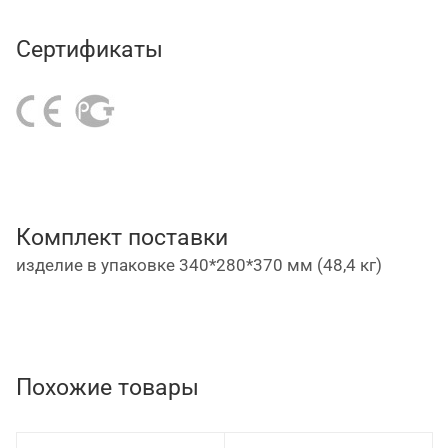
рукоятка управления вращается на 180° для
Сертификаты
более удобной эксплуатации;
устойчивая опора;
съемная составная рукоятка;
имеется ручка для переноски.
Комплект поставки
изделие в упаковке 340*280*370 мм (48,4 кг)
Похожие товары