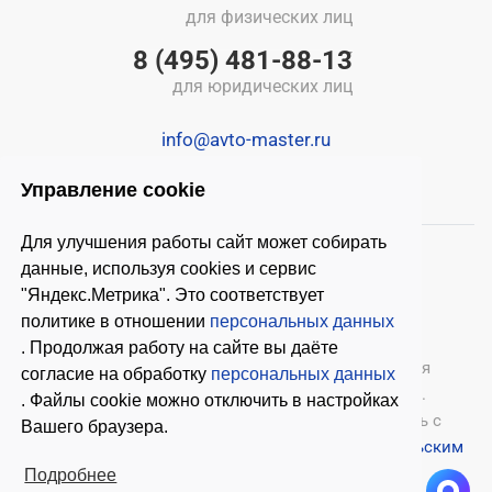
для физических лиц
8 (495) 481-88-13
для юридических лиц
info@avto-master.ru
Управление cookie
Для улучшения работы сайт может собирать
данные, используя cookies и сервис
"Яндекс.Метрика". Это соответствует
политике в отношении
персональных данных
. Продолжая работу на сайте вы даёте
© 2026 ООО «Автомастер»
— оборудование для
согласие на обработку
персональных данных
автосервиса, шиномонтажное оборудование.
. Файлы cookie можно отключить в настройках
Оставляя заявки на нашем сайте, ознакомьтесь с
Вашего браузера.
Политикой конфиденциальности
и
Пользовательским
соглашением
.
Подробнее