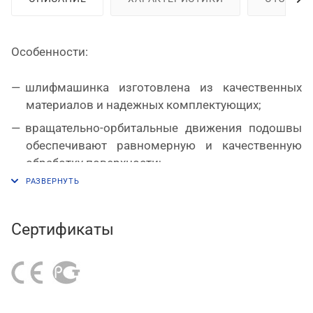
Особенности:
шлифмашинка изготовлена из качественных
материалов и надежных комплектующих;
вращательно-орбитальные движения подошвы
обеспечивают равномерную и качественную
обработку поверхности;
герметичная монтажная плата защищена от
влаги и пыли;
электронная ступенчатая регулировка скорости
Сертификаты
с шагом 1200 об/мин;
магнитный тормоз эффективно останавливает
вращение подошвы;
улучшенная развесовка и продуманная