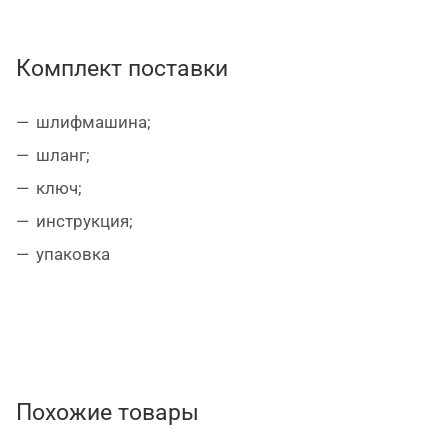
эргономика инструмента обеспечивают его
надежное удержание и удобство в работе;
Комплект поставки
в комплекте длинный шланг пылеотвода.
шлифмашина;
шланг;
ключ;
инструкция;
упаковка
Похожие товары