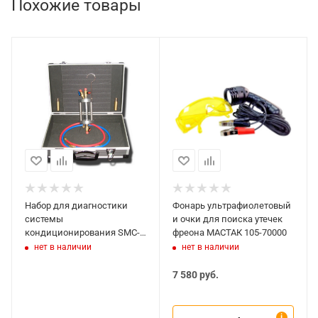
Похожие товары
Набор для диагностики
Фонарь ультрафиолетовый
системы
и очки для поиска утечек
кондиционирования SMC-
фреона МАСТАК 105-70000
INSPECTOR
нет в наличии
нет в наличии
7 580
руб.