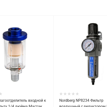
лагоотделитель входной к
Nordberg NP8234 Фильтр
льту 1/4 дюйма Мастак
воздушный с редуктором 