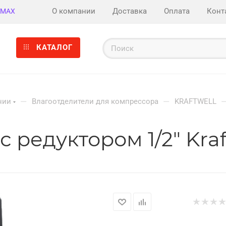
О компании
Доставка
Оплата
Конт
MAX
КАТАЛОГ
—
—
нии
Влагоотделители для компрессора
KRAFTWELL
 редуктором 1/2" Kra