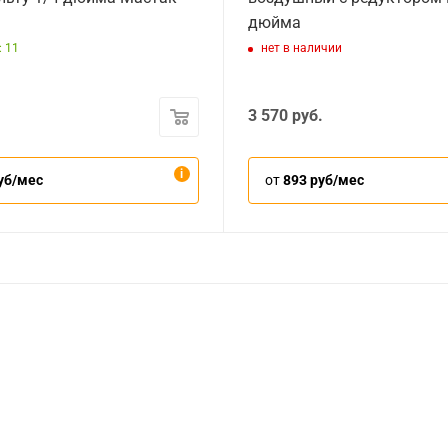
дюйма
: 11
нет в наличии
3 570
руб.
уб/мес
от
893 руб/мес