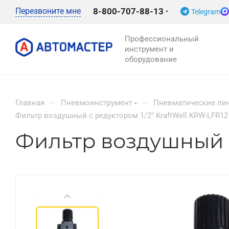
Перезвоните мне
8-800-707-88-13
Telegram
Профессиональный
инструмент и
оборудование
—
—
Главная
Пневмоинструмент
Пневматические ли
Фильтр воздушный с редуктором 1/2" KraftWell KRW-LFR12
Фильтр воздушный с