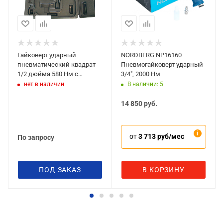
Гайковерт ударный
NORDBERG NP16160
пневматический квадрат
Пневмогайковерт ударный
1/2 дюйма 580 Нм с
3/4", 2000 Нм
набором ударных головок
нет в наличии
В наличии: 5
Rodcraft 2209
14 850
руб.
от
3 713 руб/мес
По запросу
ПОД ЗАКАЗ
В КОРЗИНУ