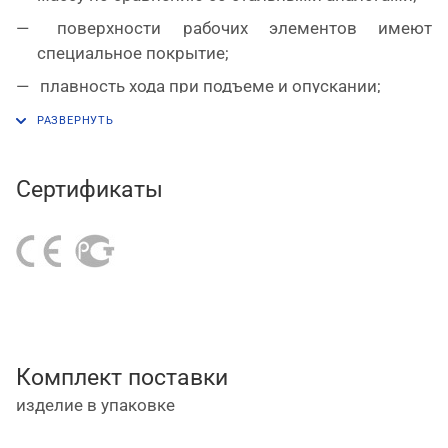
поверхности рабочих элементов имеют
специальное покрытие;
плавность хода при подъеме и опускании;
алюминиевый корпус искро- и
пожаробезопасен;
минимальная высота подхвата составляет 192
Сертификаты
мм, максимальная высота подъема – 292 мм;
объем масляного цилиндра – 169 см3;
для работы требуется подключение к ручному
или ножному гидронасосу, также возможно
подключение к гидравлической станции;
тип возврата штока – пружинный, усиленный.
Комплект поставки
изделие в упаковке