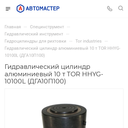
—
—
Главная
Специнструмент
—
Гидравлический инструмент
—
—
Гидроцилиндры для рихтовки
Tor industries
Гидравлический цилиндр алюминиевый 10 т TOR HHYG-
10100L (ДГА10П100)
Гидравлический цилиндр
алюминиевый 10 т TOR HHYG-
10100L (ДГА10П100)