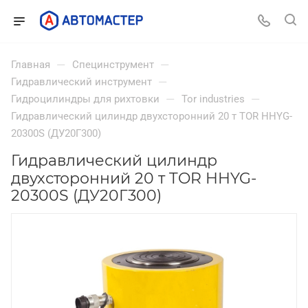
—
—
Главная
Специнструмент
—
Гидравлический инструмент
—
—
Гидроцилиндры для рихтовки
Tor industries
Гидравлический цилиндр двухсторонний 20 т TOR HHYG-
20300S (ДУ20Г300)
Гидравлический цилиндр
двухсторонний 20 т TOR HHYG-
20300S (ДУ20Г300)