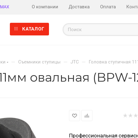
О компании
Доставка
Оплата
Конт
MAX
КАТАЛОГ
—
—
—
ски
Съемники ступицы
JTC
Головка ступичная 11
11мм овальная (BPW-12
Профессиональная сервисн