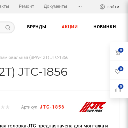
...
акты
Ремонт
Документы
ВОЙТИ
БРЕНДЫ
АКЦИИ
НОВИНКИ
0
1мм овальная (BPW-12T) JTC-1856
T) JTC-1856
0
0
JTC-1856
Артикул:
ая головка JTC предназначена для монтажа и