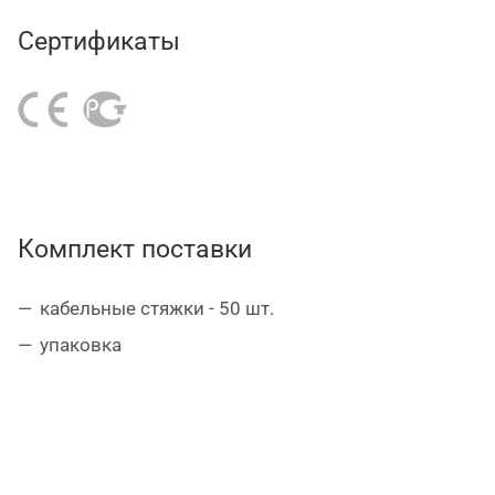
диапазон рабочих температур – от -35°С до
Сертификаты
+85°С.
Комплект поставки
кабельные стяжки - 50 шт.
упаковка