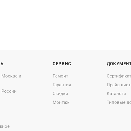
ТЬ
СЕРВИС
ДОКУМЕН
о Москве и
Ремонт
Сертифика
Гарантия
Прайс-лис
о России
Скидки
Каталоги
Монтаж
Типовые д
жное