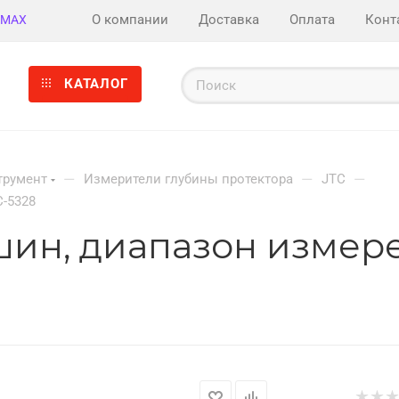
О компании
Доставка
Оплата
Конт
MAX
КАТАЛОГ
—
—
—
трумент
Измерители глубины протектора
JTC
C-5328
ин, диапазон измере