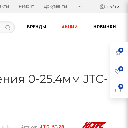
...
акты
Ремонт
Документы
ВОЙТИ
БРЕНДЫ
АКЦИИ
НОВИНКИ
0
0
ния 0-25.4мм JTC-
0
JTC-5328
Артикул: