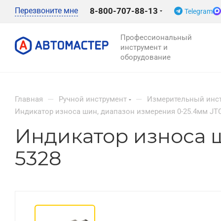
Перезвоните мне
8-800-707-88-13
Telegram
Профессиональный
инструмент и
оборудование
—
—
Главная
Ручной инструмент
Измерительный инс
Индикатор износа шин, диапазон измерения 0-25.4мм JT
Индикатор износа ш
5328