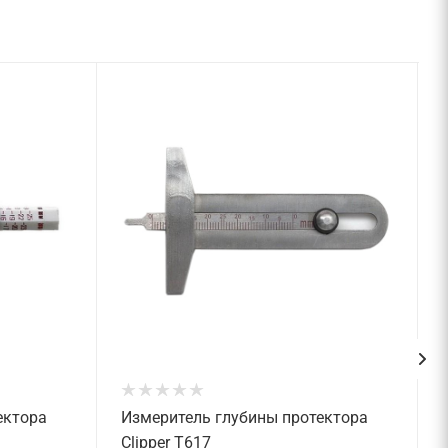
ектора
Измеритель глубины протектора
Clipper T617