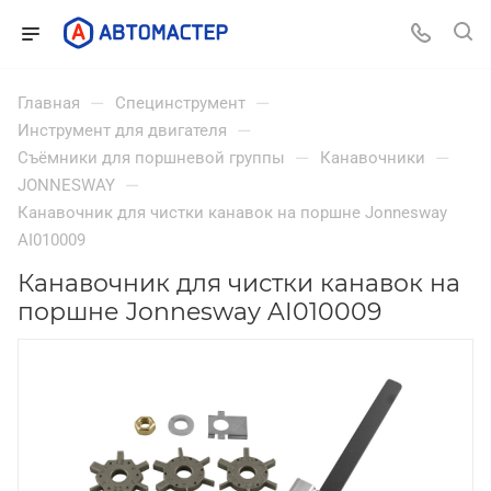
—
—
Главная
Специнструмент
—
Инструмент для двигателя
—
—
Съёмники для поршневой группы
Канавочники
—
JONNESWAY
Канавочник для чистки канавок на поршне Jonnesway
AI010009
Канавочник для чистки канавок на
поршне Jonnesway AI010009