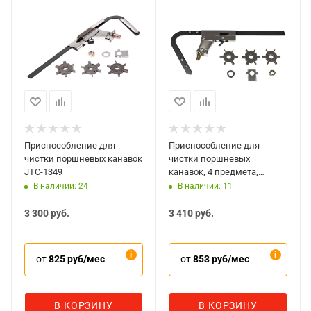
Приспособление для
Приспособление для
чистки поршневых канавок
чистки поршневых
JTC-1349
канавок, 4 предмета,
МАСТАК 103-50004
В наличии: 24
В наличии: 11
3 300
руб.
3 410
руб.
от
825 руб/мес
от
853 руб/мес
В КОРЗИНУ
В КОРЗИНУ