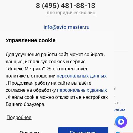
8 (495) 481-88-13
для юридических лиц
info@avto-master.ru
Управление cookie
Для улучшения работы сайт может собирать
данные, используя cookies и сервис
"Яндекс.Метрика". Это соответствует
политике в отношении
персональных данных
. Продолжая работу на сайте вы даёте
© 2026 ООО «Автомастер»
— оборудование для
согласие на обработку
персональных данных
автосервиса, шиномонтажное оборудование.
. Файлы cookie можно отключить в настройках
Оставляя заявки на нашем сайте, ознакомьтесь с
Вашего браузера.
Политикой конфиденциальности
и
Пользовательским
соглашением
.
Подробнее
Копирование материалов с этого сайта возможно
только с письменного согласия владельцев.
Отклонить
Соглашаюсь