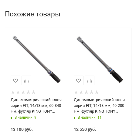
инструмент поставляется в практичном кейсе
Похожие товары
из PE-HD для хранения и транспортировки.
Динамометрический ключ
Динамометрический ключ
серии FIT, 14x18 мм, 60-340
серии FIT, 14x18 мм, 40-200
Нм, футляр KING TONY
Нм, футляр KING TONY
34522-3DG
34522-2DG
В наличии: 9
В наличии: 11
13 100
руб.
12 550
руб.