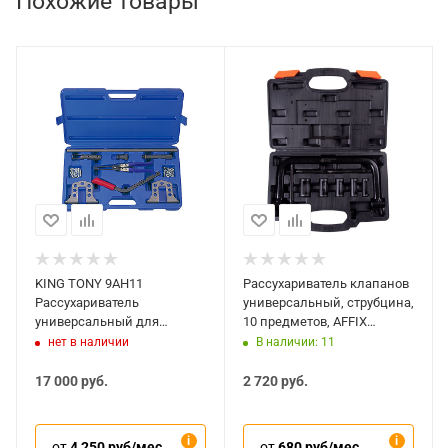
Похожие товары
KING TONY 9AH11
Рассухариватель клапанов
Рассухариватель
универсальный, струбцина,
универсальный для
10 предметов, AFFIX
бензиновых и дизельных
AF10310006C
нет в наличии
В наличии: 11
двигателей
17 000
руб.
2 720
руб.
от
4 250 руб/мес
от
680 руб/мес