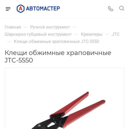
—
—
Главная
Ручной инструмент
—
—
Шарнирно-губцевый инструмент
Кримперы
JTC
—
Клещи обжимные храповичные JTC-5550
Клещи обжимные храповичные
JTC-5550