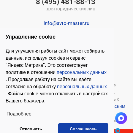
8 (495) 481-88-13
для юридических лиц
info@avto-master.ru
Управление cookie
Для улучшения работы сайт может собирать
данные, используя cookies и сервис
"Яндекс.Метрика". Это соответствует
политике в отношении
персональных данных
. Продолжая работу на сайте вы даёте
© 2026 ООО «Автомастер»
— оборудование для
согласие на обработку
персональных данных
автосервиса, шиномонтажное оборудование.
. Файлы cookie можно отключить в настройках
Оставляя заявки на нашем сайте, ознакомьтесь с
Вашего браузера.
Политикой конфиденциальности
и
Пользовательским
соглашением
.
Подробнее
Копирование материалов с этого сайта возможно
только с письменного согласия владельцев.
Отклонить
Соглашаюсь