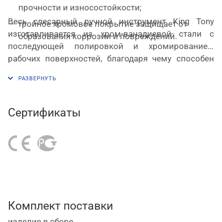
прочности и износостойкости;
Весь слесарный ручной инструмент King Tony
тройное хромовое покрытие защищает от
изготавливается из хром-ванадиевой стали с
образования коррозии и повреждений.
последующей полировкой и хромированием
рабочих поверхностей, благодаря чему способен
выдерживать высокие эксплуатационные
нагрузки. На весь профессиональный слесарный
ручной инструмент марки King Tony
предоставляется пожизненная
гарантия
.
Сертификаты
Комплект поставки
изделие в сборе