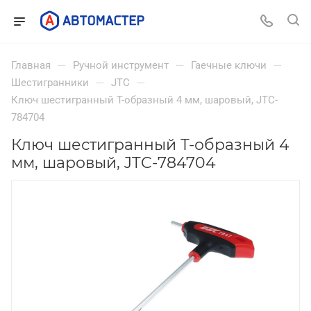
—
—
—
Главная
Ручной инструмент
Гаечные ключи
—
—
Шестигранники
JTC
Ключ шестигранный Т-образный 4 мм, шаровый, JTC-
784704
Ключ шестигранный Т-образный 4
мм, шаровый, JTC-784704