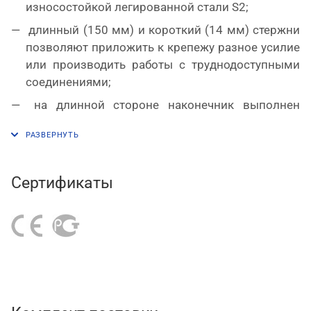
износостойкой легированной стали S2;
длинный (150 мм) и короткий (14 мм) стержни
позволяют приложить к крепежу разное усилие
или производить работы с труднодоступными
соединениями;
на длинной стороне наконечник выполнен
шарообразным для возможности работать под
углом;
двухкомпонентная рукоятка выполнена из
полипропилена и термопластичной резины
Сертификаты
(PP+TPR).